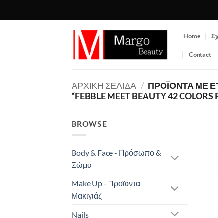
Μετάβαση
στο
περιεχόμενο
Home
Σχ
Contact
ΑΡΧΙΚΉ ΣΕΛΊΔΑ
/
ΠΡΟΪΌΝΤΑ ΜΕ Ε
“FEBBLE MEET BEAUTY 42 COLORS 
BROWSE
Body & Face - Πρόσωπο &
Σώμα
Make Up - Προϊόντα
Μακιγιάζ
Nails