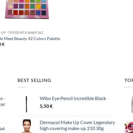
 UP - ΠΡΟΪΌΝΤΑ ΜΑΚΙΓΙΆΖ
le Meet Beauty 42 Colors Palette
0
€
BEST SELLING
TO
s -
Wibo Eye Pencil Incredible Black
ter
5,50
€
Dermacol Make Up Cover Legendary
high covering make-up 210 30g
Gel