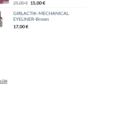
Original
Η
25,00
€
15,00
€
price
τρέχουσα
GIRLACTIK-MECHANICAL
was:
τιμή
EYELINER-Brown
25,00 €.
είναι:
17,00
€
15,00 €.