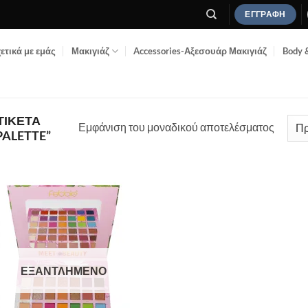
ΕΓΓΡΑΦΉ
ετικά με εμάς
Μακιγιάζ
Accessories-Αξεσουάρ Μακιγιάζ
Body 
ΤΙΚΈΤΑ
Εμφάνιση του μοναδικού αποτελέσματος
PALETTE”
Add to
Wishlist
ΕΞΑΝΤΛΗΜΈΝΟ