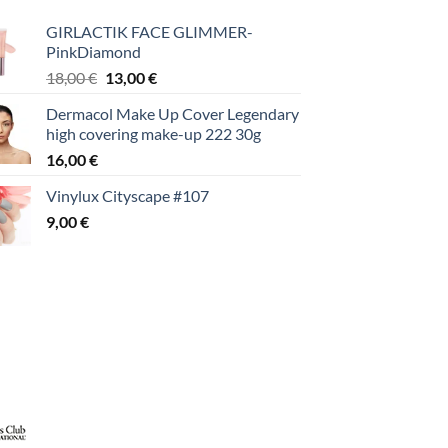
GIRLACTIK FACE GLIMMER-
PinkDiamond
Original
Η
18,00
€
13,00
€
price
τρέχουσα
Dermacol Make Up Cover Legendary
was:
τιμή
high covering make-up 222 30g
18,00 €.
είναι:
16,00
€
13,00 €.
Vinylux Cityscape #107
9,00
€