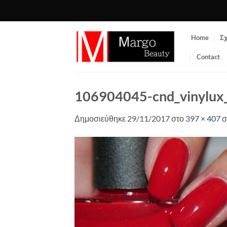
Μετάβαση
στο
περιεχόμενο
Home
Σχ
Contact
106904045-cnd_vinylux
Δημοσιεύθηκε
29/11/2017
στο
397 × 407
σ