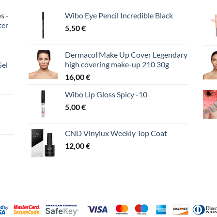
s -
Wibo Eye Pencil Incredible Black
ter
5,50
€
Dermacol Make Up Cover Legendary
high covering make-up 210 30g
Gel
16,00
€
Wibo Lip Gloss Spicy -10
5,00
€
CND Vinylux Weekly Top Coat
12,00
€