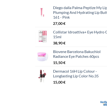
Diego dalla Palma Peptize My Lip
Plumping And Hydrating Lip But
161 - Pink
27,00
€
Collistar Idroattiva+ Eye Hydro 
15ml
38,90
€
Biovene Barcelona Bakuchiol
Radiance Eye Patches 60pcs
15,50
€
Dermacol 16H Lip Colour -
Longlasting Lip Color No.35
15,00
€