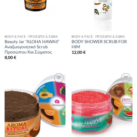
BODY & FACE - ΠΡΌΣΩΠΟ & ΣΏΜΑ
BODY & FACE - ΠΡΌΣΩΠΟ & ΣΏΜΑ
Beauty Jar “ALOHA HAWAII”
BODY SHOWER SCRUB FOR
Αναζωογονητικό Scrub
HIM
Προσώπου Και Σώματος
12,00
€
8,00
€
Add to
Add to
Wishlist
Wishlist