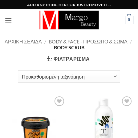
Μετάβαση
ADD ANYTHING HERE OR JUST REMOVE IT...
στο
περιεχόμενο
0
ΑΡΧΙΚΉ ΣΕΛΊΔΑ
/
BODY & FACE - ΠΡΌΣΩΠΟ & ΣΏΜΑ
/
BODY SCRUB
ΦΙΛΤΡΆΡΙΣΜΑ
Add to
Add to
Wishlist
Wishlist