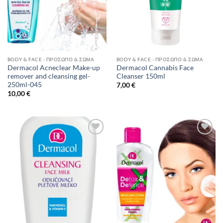
BODY & FACE - ΠΡΌΣΩΠΟ & ΣΏΜΑ
BODY & FACE - ΠΡΌΣΩΠΟ & ΣΏΜΑ
Dermacol Acneclear Make-up
Dermacol Cannabis Face
remover and cleansing gel-
Cleanser 150ml
250ml-045
7,00
€
10,00
€
Add to
Add to
Wishlist
Wishlist