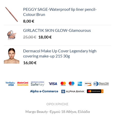
PEGGY SAGE-Waterproof lip liner pencil-
Colour:Brun
8,00
€
GIRLACTIK SKIN GLOW-Glamourous
Original
Η
25,00
€
18,00
€
price
τρέχουσα
was:
τιμή
Dermacol Make Up Cover Legendary high
25,00 €.
είναι:
covering make-up 215 30g
18,00 €.
16,00
€
ΌΡΟΙ ΧΡΉΣΗΣ
Margo Beauty -Ερμού 18 Αθήνα, Ελλάδα