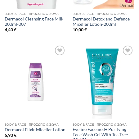
BODY & FACE - ΠΡΌΣΩΠΟ & ΣΏΜΑ
BODY & FACE - ΠΡΌΣΩΠΟ & ΣΏΜΑ
Dermacol Cleansing Face Milk
Dermacol Detox and Defence
200ml-007
Micellar Lotion-200ml
4,40
€
10,00
€
Add to
Add to
Wishlist
Wishlist
BODY & FACE - ΠΡΌΣΩΠΟ & ΣΏΜΑ
BODY & FACE - ΠΡΌΣΩΠΟ & ΣΏΜΑ
Eveline Facemed+ Purifying
Dermacol Elixir Micellar Lotion
Face Wash Gel With Tea Tree
5,90
€