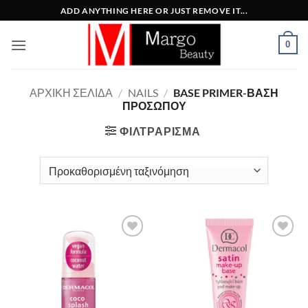
Μετάβαση
ADD ANYTHING HERE OR JUST REMOVE IT...
στο
περιεχόμενο
0
ΑΡΧΙΚΉ ΣΕΛΊΔΑ
/
NAILS
/
BASE PRIMER-ΒΆΣΗ
ΠΡΟΣΏΠΟΥ
ΦΙΛΤΡΆΡΙΣΜΑ
Add to
Add to
Wishlist
Wishlist