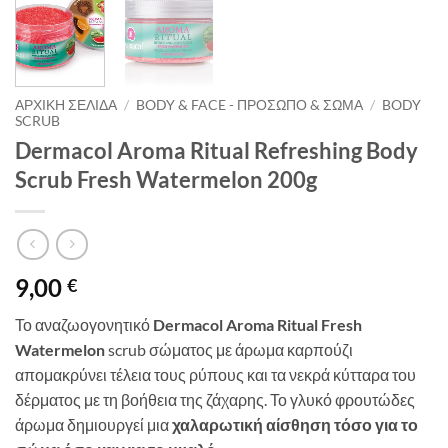
ΑΡΧΙΚΉ ΣΕΛΊΔΑ
/
BODY & FACE - ΠΡΌΣΩΠΟ & ΣΏΜΑ
/
BODY
SCRUB
Dermacol Aroma Ritual Refreshing Body
Scrub Fresh Watermelon 200g
9,00
€
Το αναζωογονητικό
Dermacol Aroma Ritual Fresh
Watermelon
scrub σώματος με άρωμα καρπούζι
απομακρύνει τέλεια τους ρύπους και τα νεκρά κύτταρα του
δέρματος με τη βοήθεια της ζάχαρης. Το γλυκό φρουτώδες
άρωμα δημιουργεί μια
χαλαρωτική αίσθηση τόσο για το