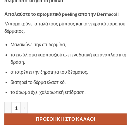
σώμα όσο και για το μυαλό
.
Απολαύστε το αρωματικό peeling από την Dermacol!
*Απομακρύνει απαλά τους ρύπους και τα νεκρά κύτταρα του
δέρματος,
Μαλακώνει την επιδερμίδα,
το εκχύλισμα καρπουζιού έχει ενυδατική και αναπλαστική
δράση,
αποτρέπει την ξηρότητα του δέρματος,
διατηρεί το δέρμα ελαστικό,
το άρωμα έχει χαλαρωτική επίδραση.
Dermacol Aroma Ritual Refreshing Body Scrub Fresh Watermelon 2
ΠΡΟΣΘΉΚΗ ΣΤΟ ΚΑΛΆΘΙ