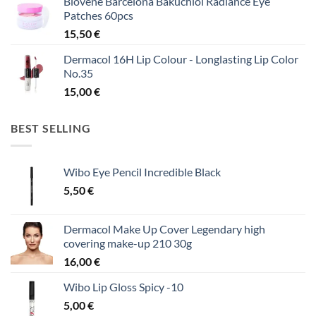
Biovene Barcelona Bakuchiol Radiance Eye
Patches 60pcs
15,50
€
Dermacol 16H Lip Colour - Longlasting Lip Color
No.35
15,00
€
BEST SELLING
Wibo Eye Pencil Incredible Black
5,50
€
Dermacol Make Up Cover Legendary high
covering make-up 210 30g
16,00
€
Wibo Lip Gloss Spicy -10
5,00
€