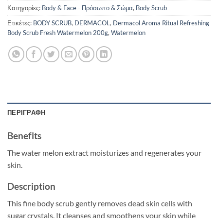
Κατηγορίες:
Body & Face - Πρόσωπο & Σώμα
,
Body Scrub
Ετικέτες:
BODY SCRUB
,
DERMACOL
,
Dermacol Aroma Ritual Refreshing
Body Scrub Fresh Watermelon 200g
,
Watermelon
ΠΕΡΙΓΡΑΦΉ
Benefits
The water melon extract moisturizes and regenerates your
skin.
Description
This fine body scrub gently removes dead skin cells with
sugar crystals. It cleanses and smoothens your skin while