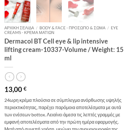
ΑΡΧΙΚΉ ΣΕΛΊΔΑ
/
BODY & FACE - ΠΡΌΣΩΠΟ & ΣΏΜΑ
/
EYE
CREAMS - ΚΡΈΜΑ ΜΑΤΙΏΝ
Dermacol BT Cell eye & lip intensive
lifting cream-10337-Volume / Weight: 15
ml
13,00
€
24ωρη κρέμα πλούσια σε σύμπλεγμα ανόρθωσης υψηλής
περιεκτικότητας, παρέχει παρόμοια αποτελέσματα με αυτά
των ενέσεων bottox. Λειαίνει άμεσα τις λεπτές γραμμές με
εμφανή αποτελέσματα από την πρώτη ημέρα εφαρμογής.
Μετά από συνεπή χρήση, μειώνει την ανομοιομορφία της