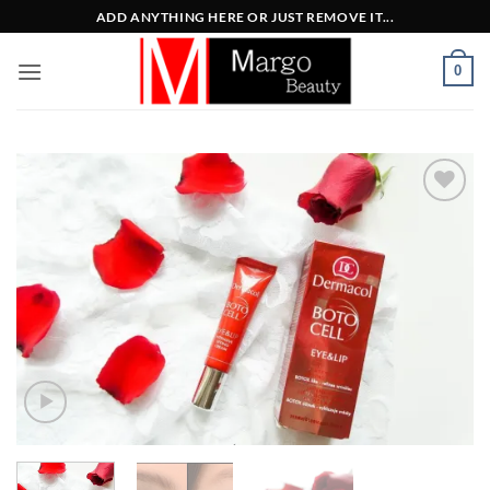
Μετάβαση
ADD ANYTHING HERE OR JUST REMOVE IT...
στο
περιεχόμενο
0
Add to
Wishlist