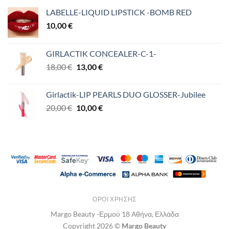
LABELLE-LIQUID LIPSTICK -BOMB RED
10,00
€
GIRLACTIK CONCEALER-C-1-
Original
Η
18,00
€
13,00
€
price
τρέχουσα
was:
τιμή
Girlactik-LIP PEARLS DUO GLOSSER-Jubilee
18,00 €.
είναι:
Original
Η
20,00
€
10,00
€
13,00 €.
price
τρέχουσα
was:
τιμή
20,00 €.
είναι:
10,00 €.
ΌΡΟΙ ΧΡΉΣΗΣ
Margo Beauty -Ερμού 18 Αθήνα, Ελλάδα
Copyright 2026 ©
Margo Beauty