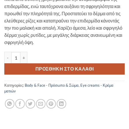
επιδερμίδας, ενώ ταυτόχρονα αυξάνει τη σφριγηλότητα και
προωθεί την πληρότητά της. Προστατεύει το δέρμα από τις
ελεύθερες ρίζες και καταπραΰνει την επιδερμίδα κάνοντάς
την πιο μαλακή και απαλή. Χαρίζει άμεσα, λείο και σφριγηλό
δέρμα χωρίς ρυτίδες, με μεγάλης διάρκειας ανανεωμένη και
σφριγηλή όψη.
Dermacol BT Cell eye & lip intensive lifting cream-10337-Volume / 
ΠΡΟΣΘΉΚΗ ΣΤΟ ΚΑΛΆΘΙ
Κατηγορίες:
Body & Face - Πρόσωπο & Σώμα
,
Eye creams - Κρέμα
ματιών