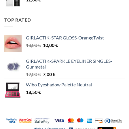
TOP RATED
GIRLACTIK-STAR GLOSS-OrangeTwist
Original
Η
18,00
€
10,00
€
price
τρέχουσα
was:
τιμή
GIRLACTIK-SPARKLE EYELINER SINGLES-
18,00 €.
είναι:
Gunmetal
10,00 €.
Original
Η
12,00
€
7,00
€
price
τρέχουσα
Wibo Eyeshadow Palette Neutral
was:
τιμή
18,50
€
12,00 €.
είναι:
7,00 €.