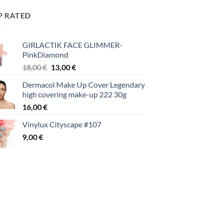
P RATED
GIRLACTIK FACE GLIMMER-
PinkDiamond
Original
Η
18,00
€
13,00
€
price
τρέχουσα
Dermacol Make Up Cover Legendary
was:
τιμή
high covering make-up 222 30g
18,00 €.
είναι:
16,00
€
13,00 €.
Vinylux Cityscape #107
9,00
€