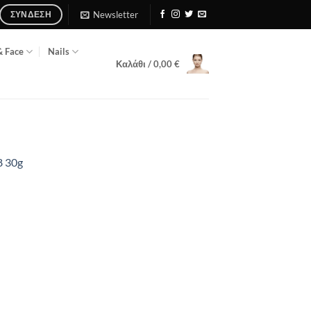
Newsletter
ΣΎΝΔΕΣΗ
& Face
Nails
Καλάθι /
0,00
€
8 30g