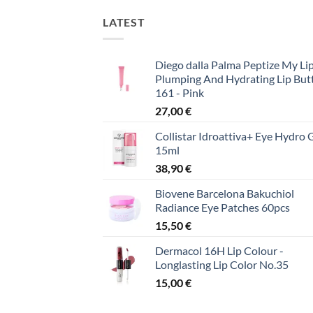
LATEST
Diego dalla Palma Peptize My Lip
Plumping And Hydrating Lip But
161 - Pink
27,00
€
Collistar Idroattiva+ Eye Hydro 
15ml
38,90
€
Biovene Barcelona Bakuchiol
Radiance Eye Patches 60pcs
15,50
€
Dermacol 16H Lip Colour -
Longlasting Lip Color No.35
15,00
€