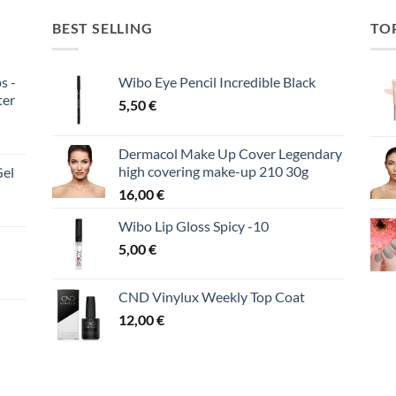
BEST SELLING
TO
s -
Wibo Eye Pencil Incredible Black
ter
5,50
€
Dermacol Make Up Cover Legendary
high covering make-up 210 30g
Gel
16,00
€
Wibo Lip Gloss Spicy -10
5,00
€
CND Vinylux Weekly Top Coat
12,00
€