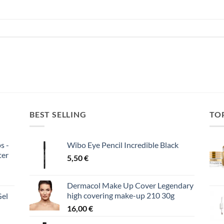
BEST SELLING
TO
s -
Wibo Eye Pencil Incredible Black
ter
5,50
€
Dermacol Make Up Cover Legendary
high covering make-up 210 30g
Gel
16,00
€