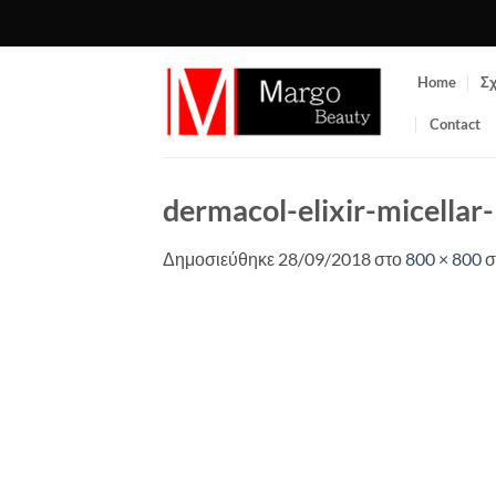
Μετάβαση
στο
περιεχόμενο
Home
Σχ
Contact
dermacol-elixir-micellar
Δημοσιεύθηκε
28/09/2018
στο
800 × 800
σ