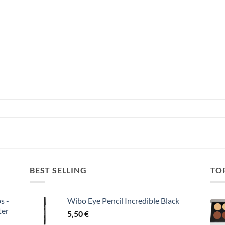
BEST SELLING
TO
s -
Wibo Eye Pencil Incredible Black
ter
5,50
€