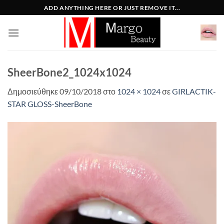
Μετάβαση
ADD ANYTHING HERE OR JUST REMOVE IT...
στο
περιεχόμενο
SheerBone2_1024x1024
Δημοσιεύθηκε
09/10/2018
στο
1024 × 1024
σε
GIRLACTIK-
STAR GLOSS-SheerBone