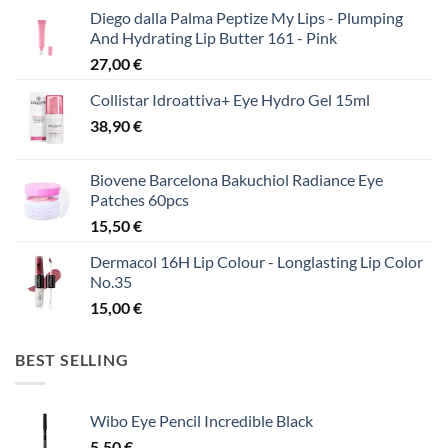
Diego dalla Palma Peptize My Lips - Plumping
And Hydrating Lip Butter 161 - Pink
27,00
€
Collistar Idroattiva+ Eye Hydro Gel 15ml
38,90
€
Biovene Barcelona Bakuchiol Radiance Eye
Patches 60pcs
15,50
€
Dermacol 16H Lip Colour - Longlasting Lip Color
No.35
15,00
€
BEST SELLING
Wibo Eye Pencil Incredible Black
5,50
€