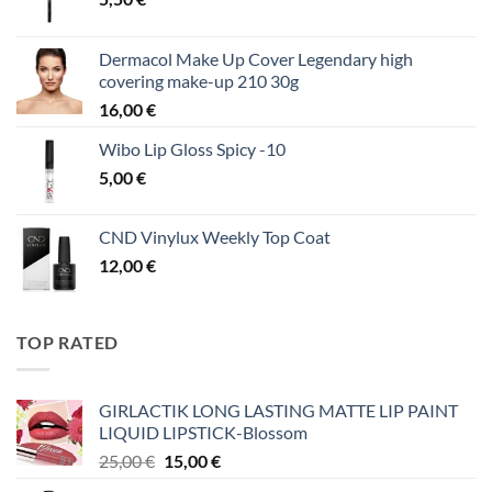
Dermacol Make Up Cover Legendary high
covering make-up 210 30g
16,00
€
Wibo Lip Gloss Spicy -10
5,00
€
CND Vinylux Weekly Top Coat
12,00
€
TOP RATED
GIRLACTIK LONG LASTING MATTE LIP PAINT
LIQUID LIPSTICK-Blossom
Original
Η
25,00
€
15,00
€
price
τρέχουσα