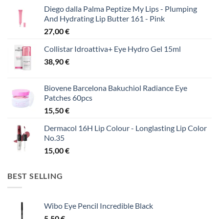
Diego dalla Palma Peptize My Lips - Plumping
And Hydrating Lip Butter 161 - Pink
27,00
€
Collistar Idroattiva+ Eye Hydro Gel 15ml
38,90
€
Biovene Barcelona Bakuchiol Radiance Eye
Patches 60pcs
15,50
€
Dermacol 16H Lip Colour - Longlasting Lip Color
No.35
15,00
€
BEST SELLING
Wibo Eye Pencil Incredible Black
5,50
€