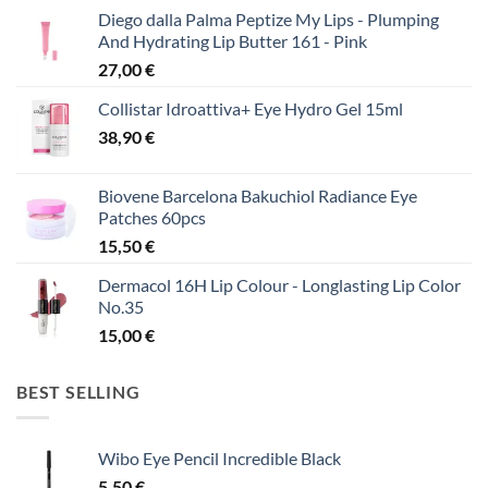
Diego dalla Palma Peptize My Lips - Plumping
And Hydrating Lip Butter 161 - Pink
27,00
€
Collistar Idroattiva+ Eye Hydro Gel 15ml
38,90
€
Biovene Barcelona Bakuchiol Radiance Eye
Patches 60pcs
15,50
€
Dermacol 16H Lip Colour - Longlasting Lip Color
No.35
15,00
€
BEST SELLING
Wibo Eye Pencil Incredible Black
5,50
€