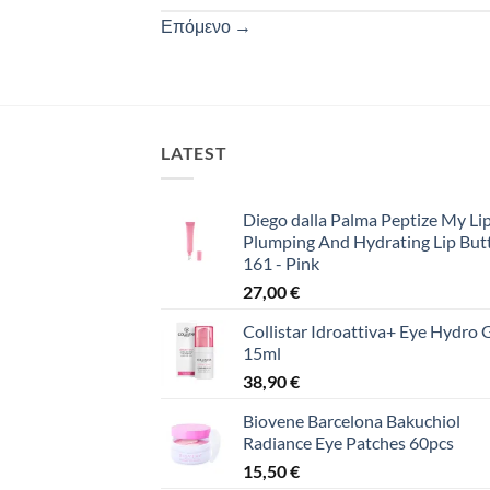
Επόμενο
→
LATEST
Diego dalla Palma Peptize My Lip
Plumping And Hydrating Lip But
161 - Pink
27,00
€
Collistar Idroattiva+ Eye Hydro 
15ml
38,90
€
Biovene Barcelona Bakuchiol
Radiance Eye Patches 60pcs
15,50
€