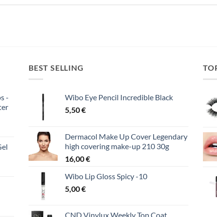
BEST SELLING
TO
s -
Wibo Eye Pencil Incredible Black
ter
5,50
€
Dermacol Make Up Cover Legendary
high covering make-up 210 30g
Gel
16,00
€
Wibo Lip Gloss Spicy -10
5,00
€
CND Vinylux Weekly Top Coat