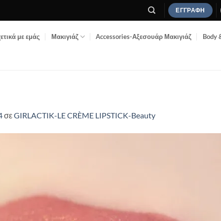
ΕΓΓΡΑΦΉ
ετικά με εμάς
Μακιγιάζ
Accessories-Αξεσουάρ Μακιγιάζ
Body 
4
σε
GIRLACTIK-LE CRÈME LIPSTICK-Beauty