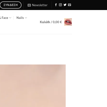
Newsletter
ΣΎΝΔΕΣΗ
& Face
Nails
Καλάθι /
0,00
€