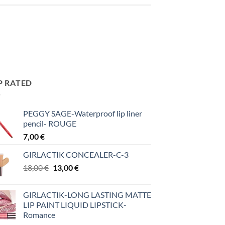
P RATED
PEGGY SAGE-Waterproof lip liner
pencil- ROUGE
7,00
€
GIRLACTIK CONCEALER-C-3
Original
Η
18,00
€
13,00
€
price
τρέχουσα
was:
τιμή
GIRLACTIK-LONG LASTING MATTE
18,00 €.
είναι:
LIP PAINT LIQUID LIPSTICK-
13,00 €.
Romance