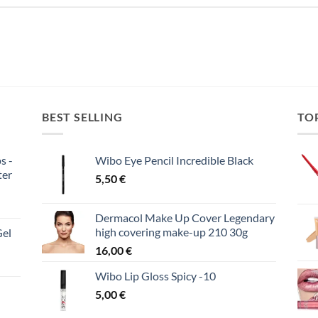
BEST SELLING
TO
s -
Wibo Eye Pencil Incredible Black
ter
5,50
€
Dermacol Make Up Cover Legendary
high covering make-up 210 30g
Gel
16,00
€
Wibo Lip Gloss Spicy -10
5,00
€