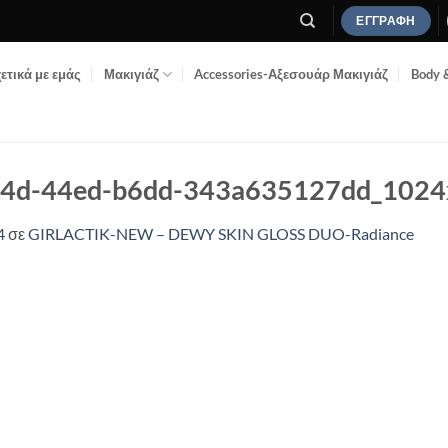
ΕΓΓΡΑΦΉ
ετικά με εμάς
Μακιγιάζ
Accessories-Αξεσουάρ Μακιγιάζ
Body 
84d-44ed-b6dd-343a635127dd_102
4
σε
GIRLACTIK-NEW – DEWY SKIN GLOSS DUO-Radiance