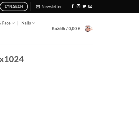
Newsletter
ΣΎΝΔΕΣΗ
& Face
Nails
Καλάθι /
0,00
€
4x1024