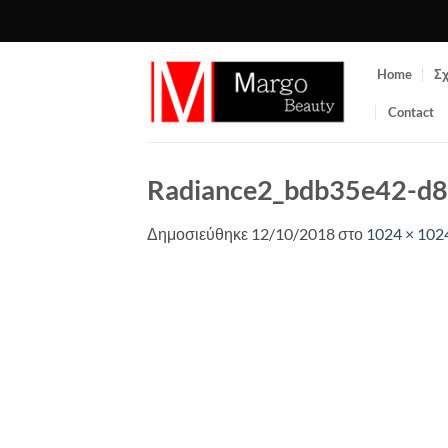
Μετάβαση
στο
περιεχόμενο
Home
Σχ
Contact
Radiance2_bdb35e42-d
Δημοσιεύθηκε
12/10/2018
στο
1024 × 102