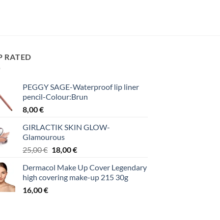
P RATED
PEGGY SAGE-Waterproof lip liner
pencil-Colour:Brun
8,00
€
GIRLACTIK SKIN GLOW-
Glamourous
Original
Η
25,00
€
18,00
€
price
τρέχουσα
Dermacol Make Up Cover Legendary
was:
τιμή
high covering make-up 215 30g
25,00 €.
είναι:
16,00
€
18,00 €.