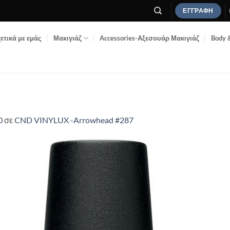
ΕΓΓΡΑΦΉ
ετικά με εμάς
Μακιγιάζ
Accessories-Αξεσουάρ Μακιγιάζ
Body 
0
σε
CND VINYLUX -Arrowhead #287