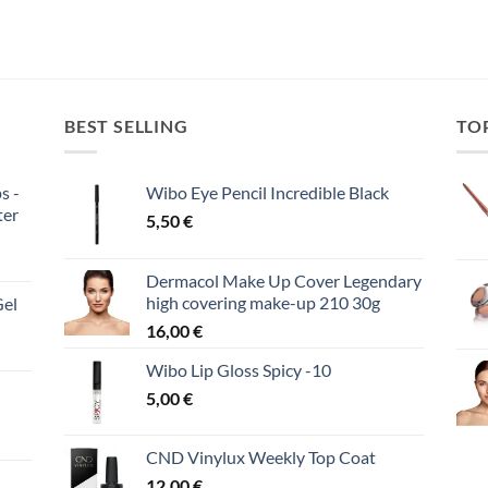
BEST SELLING
TO
s -
Wibo Eye Pencil Incredible Black
ter
5,50
€
Dermacol Make Up Cover Legendary
high covering make-up 210 30g
Gel
16,00
€
Wibo Lip Gloss Spicy -10
5,00
€
CND Vinylux Weekly Top Coat
12,00
€