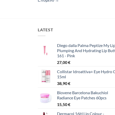
LATEST
Diego dalla Palma Peptize My Lip
Plumping And Hydrating Lip But
161 - Pink
27,00
€
Collistar Idroattiva+ Eye Hydro 
15ml
38,90
€
Biovene Barcelona Bakuchiol
Radiance Eye Patches 60pcs
15,50
€
Dermacol 16H Lip Colour -