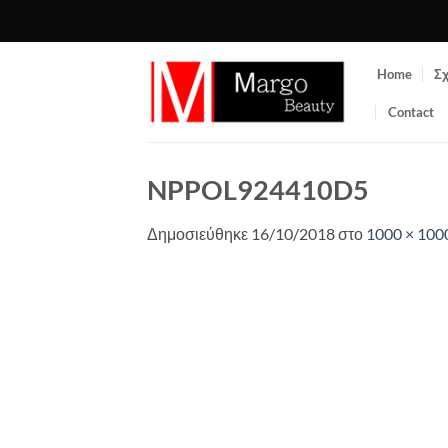
Μετάβαση
στο
περιεχόμενο
Home
Σχ
Contact
NPPOL924410D5
Δημοσιεύθηκε
16/10/2018
στο
1000 × 100