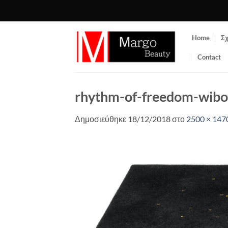
Μετάβαση
στο
περιεχόμενο
Home
Σχ
Contact
rhythm-of-freedom-wibo
Δημοσιεύθηκε
18/12/2018
στο
2500 × 147