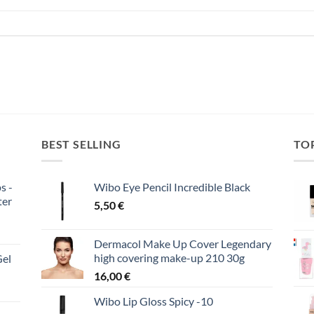
BEST SELLING
TO
s -
Wibo Eye Pencil Incredible Black
ter
5,50
€
Dermacol Make Up Cover Legendary
high covering make-up 210 30g
Gel
16,00
€
Wibo Lip Gloss Spicy -10