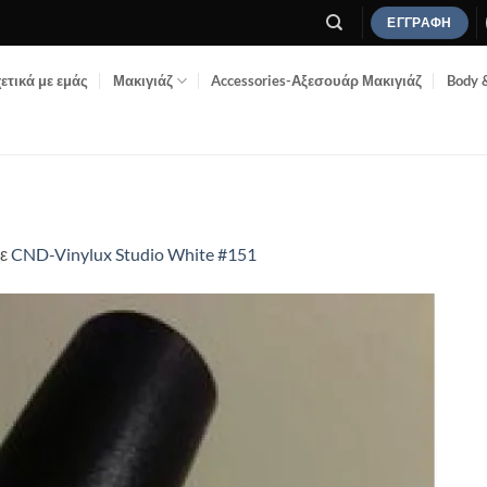
ΕΓΓΡΑΦΉ
ετικά με εμάς
Μακιγιάζ
Accessories-Αξεσουάρ Μακιγιάζ
Body 
ε
CND-Vinylux Studio White #151