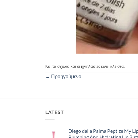
Και τα σχόλια και οι ιχνηλασίες είναι κλειστά.
←
Προηγούμενο
LATEST
Diego dalla Palma Peptize My Lip
Plumping And Hydrating Lip But