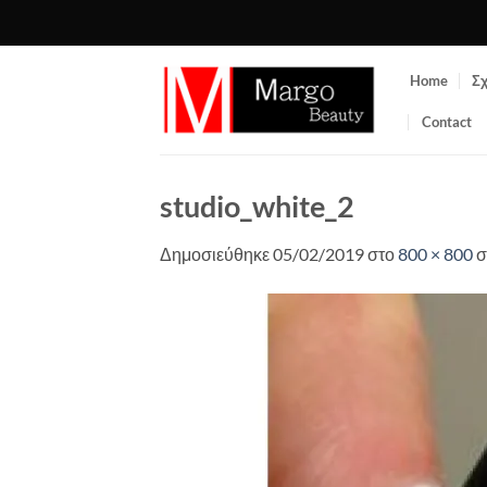
Μετάβαση
στο
περιεχόμενο
Home
Σχ
Contact
studio_white_2
Δημοσιεύθηκε
05/02/2019
στο
800 × 800
σ