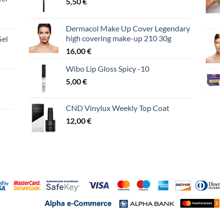
5,50
€
Dermacol Make Up Cover Legendary
high covering make-up 210 30g
Gel
16,00
€
Wibo Lip Gloss Spicy -10
5,00
€
CND Vinylux Weekly Top Coat
12,00
€