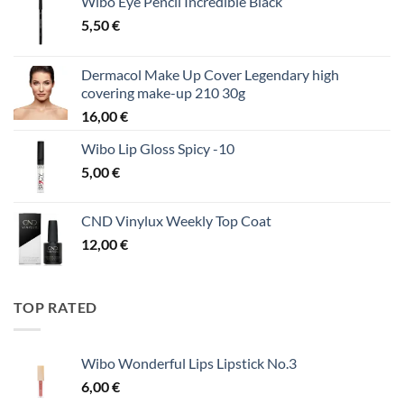
Wibo Eye Pencil Incredible Black
5,50
€
Dermacol Make Up Cover Legendary high
covering make-up 210 30g
16,00
€
Wibo Lip Gloss Spicy -10
5,00
€
CND Vinylux Weekly Top Coat
12,00
€
TOP RATED
Wibo Wonderful Lips Lipstick No.3
6,00
€