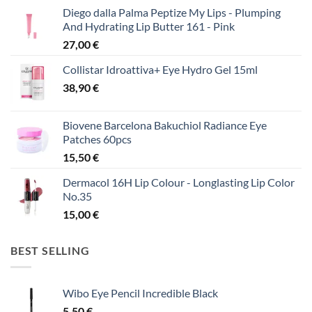
Diego dalla Palma Peptize My Lips - Plumping
And Hydrating Lip Butter 161 - Pink
27,00
€
Collistar Idroattiva+ Eye Hydro Gel 15ml
38,90
€
Biovene Barcelona Bakuchiol Radiance Eye
Patches 60pcs
15,50
€
Dermacol 16H Lip Colour - Longlasting Lip Color
No.35
15,00
€
BEST SELLING
Wibo Eye Pencil Incredible Black
5,50
€