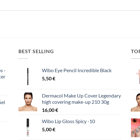
BEST SELLING
TO
s -
Wibo Eye Pencil Incredible Black
ter
5,50
€
Dermacol Make Up Cover Legendary
high covering make-up 210 30g
Gel
16,00
€
Wibo Lip Gloss Spicy -10
5,00
€