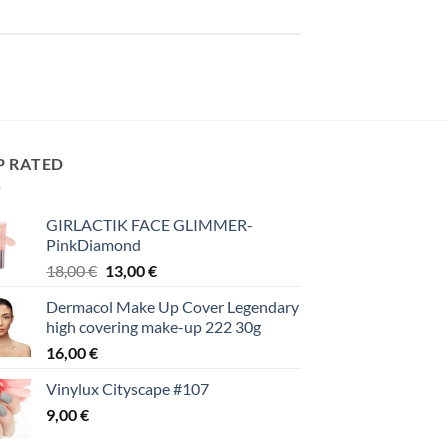
P RATED
GIRLACTIK FACE GLIMMER-
PinkDiamond
Original
Η
18,00
€
13,00
€
price
τρέχουσα
Dermacol Make Up Cover Legendary
was:
τιμή
high covering make-up 222 30g
18,00 €.
είναι:
16,00
€
13,00 €.
Vinylux Cityscape #107
9,00
€