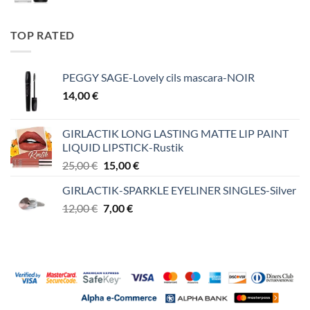
TOP RATED
PEGGY SAGE-Lovely cils mascara-NOIR
14,00
€
GIRLACTIK LONG LASTING MATTE LIP PAINT
LIQUID LIPSTICK-Rustik
Original
Η
25,00
€
15,00
€
price
τρέχουσα
GIRLACTIK-SPARKLE EYELINER SINGLES-Silver
was:
τιμή
Original
Η
12,00
€
25,00 €.
7,00
€
είναι:
price
τρέχουσα
15,00 €.
was:
τιμή
12,00 €.
είναι:
7,00 €.