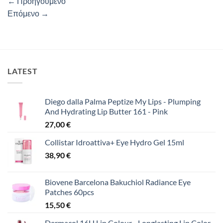
←
Προηγούμενο
Επόμενο
→
LATEST
Diego dalla Palma Peptize My Lips - Plumping
And Hydrating Lip Butter 161 - Pink
27,00
€
Collistar Idroattiva+ Eye Hydro Gel 15ml
38,90
€
Biovene Barcelona Bakuchiol Radiance Eye
Patches 60pcs
15,50
€
Dermacol 16H Lip Colour - Longlasting Lip Color