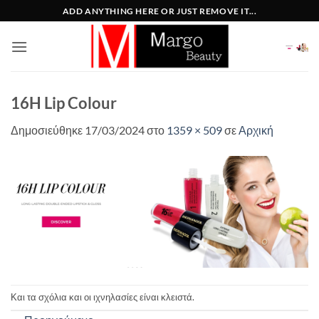
Μετάβαση
ADD ANYTHING HERE OR JUST REMOVE IT...
στο
περιεχόμενο
16H Lip Colour
Δημοσιεύθηκε
17/03/2024
στο
1359 × 509
σε
Αρχική
Και τα σχόλια και οι ιχνηλασίες είναι κλειστά.