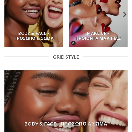
BODY & FACE -
MAKE UP -
ΠΡΌΣΩΠΟ & ΣΏΜΑ
ΠΡΟΪΌΝΤΑ ΜΑΚΙΓΙΆΖ
GRID STYLE
BODY & FACE - ΠΡΌΣΩΠΟ & ΣΏΜΑ