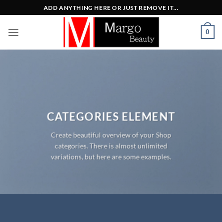
Μετάβαση
ADD ANYTHING HERE OR JUST REMOVE IT...
στο
περιεχόμενο
0
CATEGORIES ELEMENT
Create beautiful overview of your Shop
categories. There is almost unlimited
variations, but here are some examples.