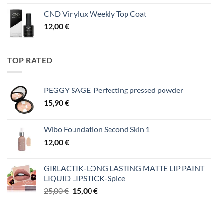
CND Vinylux Weekly Top Coat
12,00
€
TOP RATED
PEGGY SAGE-Perfecting pressed powder
15,90
€
Wibo Foundation Second Skin 1
12,00
€
GIRLACTIK-LONG LASTING MATTE LIP PAINT
LIQUID LIPSTICK-Spice
Original
Η
25,00
€
15,00
€
price
τρέχουσα
was:
τιμή