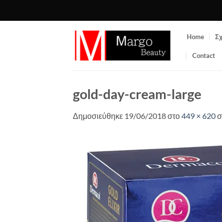
Μετάβαση
στο
περιεχόμενο
Home
Σχ
Contact
gold-day-cream-large
Δημοσιεύθηκε
19/06/2018
στο
449 × 620
σ