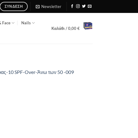
Newsletter
ΣΎΝΔΕΣΗ
& Face
Nails
Καλάθι /
0,00
€
μέρας-10 SPF-Over-Άνω των 50 -009