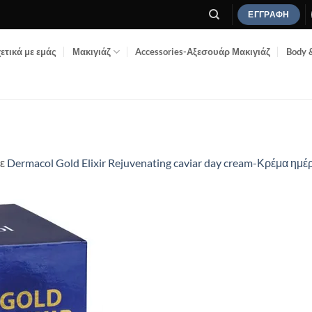
ΕΓΓΡΑΦΉ
ετικά με εμάς
Μακιγιάζ
Accessories-Αξεσουάρ Μακιγιάζ
Body 
ε
Dermacol Gold Elixir Rejuvenating caviar day cream-Κρέμα η