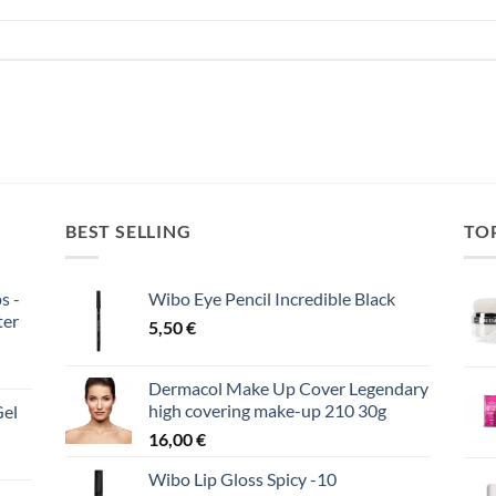
BEST SELLING
TO
s -
Wibo Eye Pencil Incredible Black
ter
5,50
€
Dermacol Make Up Cover Legendary
high covering make-up 210 30g
Gel
16,00
€
Wibo Lip Gloss Spicy -10