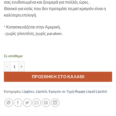
σας ενυδατωμένα και ζουμερά για πολλές ώρες .
Ιδανικό για εσάς που δεν προτιμάτε τα ματ κραγιόν είναι η
καλύτερη επιλογή.
* Κατασκευάζεται στην Αμερική,
-χωρίς γλουτένη, χωρίς paraben.
Σε απόθεμα
LABELLE-LIQUID LIPSTICK – VANITY RED ποσότητα
ΠΡΟΣΘΉΚΗ ΣΤΟ ΚΑΛΆΘΙ
Κατηγορίες:
Lipgloss
,
Lipstick
,
Κραγιόν σε Υγρή Μορφή-Liquid Lipstick