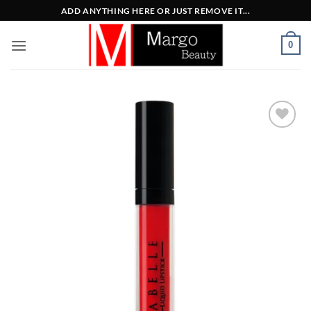
Μετάβαση
ADD ANYTHING HERE OR JUST REMOVE IT...
στο
περιεχόμενο
0
Add to
Wishlist