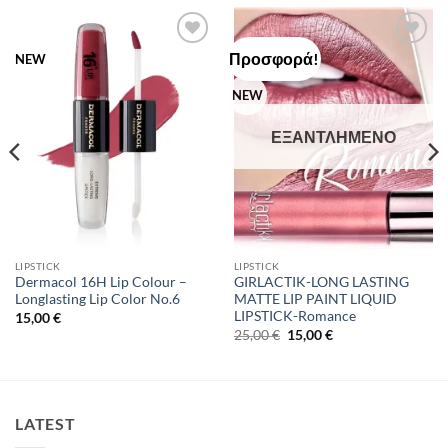
Προσφορά!
Add to
Add to
NEW
Wishlist
Wishlist
NEW
ΕΞΑΝΤΛΗΜΈΝΟ
LIPSTICK
LIPSTICK
Dermacol 16H Lip Colour –
GIRLACTIK-LONG LASTING
Longlasting Lip Color No.6
MATTE LIP PAINT LIQUID
LIPSTICK-Romance
15,00
€
Original
Η
25,00
€
15,00
€
price
τρέχουσα
was:
τιμή
25,00 €.
είναι:
15,00 €.
LATEST