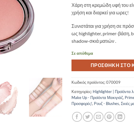
Χάρη στη κρεμώδη υφή του εί
χρήση και διαρκεί για ωρες!
Συνιστάται για χρήση σε πρ
ως highlighter, primer-βάση, 
shadow-σκιά ματιών .
Σε απόθεμα
ΠΡΟΣΘΉΚΗ ΣΤΟ 
Κωδικός προϊόντος:
070009
Κατηγορίες:
Highlighter | Προϊόντα 
Make Up - Προϊόντα Μακιγιάζ
,
Prim
Προσφορές!
,
Ρουζ - Blushes
,
Σκιές μ