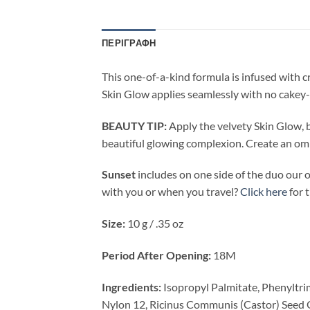
ΠΕΡΙΓΡΑΦΉ
This one-of-a-kind formula is infused with cr
Skin Glow applies seamlessly with no cakey-
BEAUTY TIP:
Apply the velvety Skin Glow, b
beautiful glowing complexion. Create an omb
Sunset
includes on one side of the duo our
with you or when you travel?
Click here
for 
Size:
10 g / .35 oz
Period After Opening:
18M
Ingredients:
Isopropyl Palmitate, Phenyltrim
Nylon 12, Ricinus Communis (Castor) Seed Oi