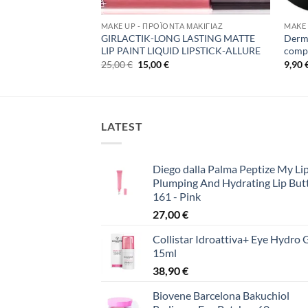
MAKE UP - ΠΡΟΪΌΝΤΑ ΜΑΚΙΓΙΆΖ
MAKE 
GIRLACTIK-LONG LASTING MATTE
Derma
ALER-C-1-
LIP PAINT LIQUID LIPSTICK-ALLURE
comp
έχουσα
Original
Η
25,00
€
15,00
€
9,90
ή
price
τρέχουσα
ι:
was:
τιμή
00 €.
25,00 €.
είναι:
15,00 €.
LATEST
Diego dalla Palma Peptize My Lip
Plumping And Hydrating Lip But
161 - Pink
27,00
€
Collistar Idroattiva+ Eye Hydro 
15ml
38,90
€
Biovene Barcelona Bakuchiol