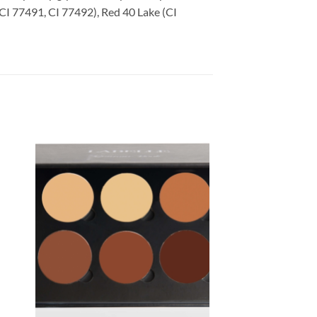
CI 77491, CI 77492), Red 40 Lake (CI
to
Add to
ist
Wishlist