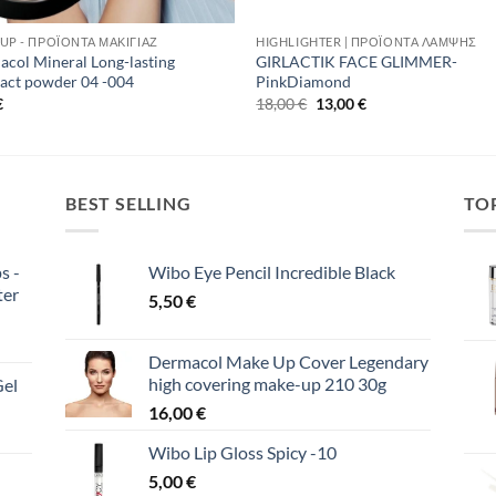
UP - ΠΡΟΪΌΝΤΑ ΜΑΚΙΓΙΆΖ
HIGHLIGHTER | ΠΡΟΪΌΝΤΑ ΛΆΜΨΗΣ
col Mineral Long-lasting
GIRLACTIK FACE GLIMMER-
act powder 04 -004
PinkDiamond
Original
Η
€
18,00
€
13,00
€
price
τρέχουσα
was:
τιμή
18,00 €.
είναι:
13,00 €.
BEST SELLING
TO
s -
Wibo Eye Pencil Incredible Black
ter
5,50
€
Dermacol Make Up Cover Legendary
high covering make-up 210 30g
Gel
16,00
€
Wibo Lip Gloss Spicy -10
5,00
€