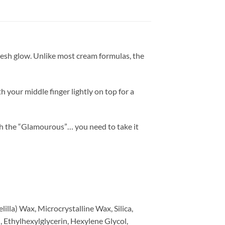
fresh glow. Unlike most cream formulas, the
 your middle finger lightly on top for a
th the “Glamourous”… you need to take it
illa) Wax, Microcrystalline Wax, Silica,
 Ethylhexylglycerin, Hexylene Glycol,