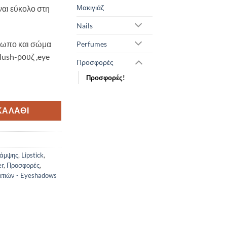
Μακιγιάζ
ναι εύκολο στη
Nails
όσωπο και σώμα
Perfumes
blush-ρουζ ,eye
Προσφορές
Προσφορές!
ΚΑΛΆΘΙ
λάμψης
,
Lipstick
,
er
,
Προσφορές
,
ατιών - Eyeshadows