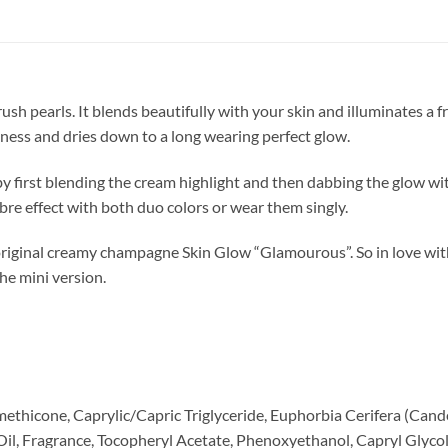
ush pearls. It blends beautifully with your skin and illuminates a 
ness and dries down to a long wearing perfect glow.
y first blending the cream highlight and then dabbing the glow with
re effect with both duo colors or wear them singly.
 original creamy champagne Skin Glow “Glamourous”. So in love wi
the mini version.
ethicone, Caprylic/Capric Triglyceride, Euphorbia Cerifera (Candel
l, Fragrance, Tocopheryl Acetate, Phenoxyethanol, Capryl Glycol,