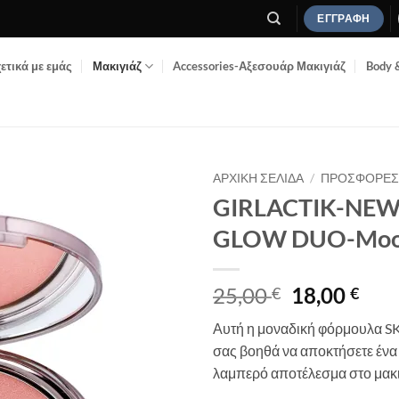
ΕΓΓΡΑΦΉ
ετικά με εμάς
Μακιγιάζ
Accessories-Αξεσουάρ Μακιγιάζ
Body 
ΑΡΧΙΚΉ ΣΕΛΊΔΑ
/
ΠΡΟΣΦΟΡΈ
GIRLACTIK-NEW 
Add to
GLOW DUO-Moon
Wishlist
Original
Η
25,00
18,00
€
€
price
τρέ
Αυτή η μοναδική φόρμουλα
was:
τιμ
σας βοηθά να αποκτήσετε έν
25,00 €.
είνα
λαμπερό αποτέλεσμα στο μακι
18,0