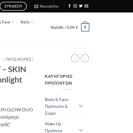
Newsletter
ΣΎΝΔΕΣΗ
& Face
Nails
0
Καλάθι /
0,00
€
Σ
/
ΠΡΟΣΦΟΡΈΣ!
– SKIN
ΚΑΤΗΓΟΡΊΕΣ
light
ΠΡΟΪΌΝΤΩΝ
Body & Face -
χουσα
Πρόσωπο &
 SKIN GLOW DUO
ή
Σώμα
α υπέροχο
ι:
Make Up -
γιάζ!
0 €.
Προϊόντα