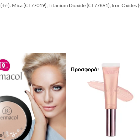
/-): Mica (CI 77019), Titanium Dioxide (CI 77891), Iron Oxides (
Προσφορά!
Add to
Add 
Wishlist
Wishl