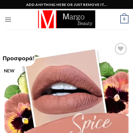
Μετάβαση
ADD ANYTHING HERE OR JUST REMOVE IT...
στο
περιεχόμενο
0
Προσφορά!
Add to
Wishlist
NEW