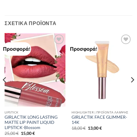
ΣΧΕΤΙΚΆ ΠΡΟΪΌΝΤΑ
Προσφορά!
Προσφορά!
Add to
Add to
Wishlist
Wishlist
LIPSTICK
HIGHLIGHTER | ΠΡΟΪΌΝΤΑ ΛΆΜΨΗΣ
GIRLACTIK LONG LASTING
GIRLACTIK FACE GLIMMER-
MATTE LIP PAINT LIQUID
14K
LIPSTICK-Blossom
Original
Η
18,00
€
13,00
€
price
τρέχουσα
Original
Η
25,00
€
15,00
€
was:
τιμή
price
τρέχουσα