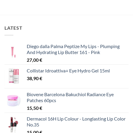
18,00 €.
είναι:
was:
τιμή
13,00 €.
25,00 €.
είναι:
15,00 €.
LATEST
Diego dalla Palma Peptize My Lips - Plumping
And Hydrating Lip Butter 161 - Pink
27,00
€
Collistar Idroattiva+ Eye Hydro Gel 15ml
38,90
€
Biovene Barcelona Bakuchiol Radiance Eye
Patches 60pcs
15,50
€
Dermacol 16H Lip Colour - Longlasting Lip Color
No.35
15,00
€