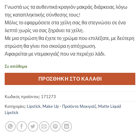
price
τρέχουσα
Γνωστά ως τα αυθεντικά κραγιόν μακράς διάρκειας λόγω
was:
τιμή
της καταπληκτικής σύνθεσης τους!
25,00 €.
είναι:
Μόλις το εφαρμόσετε στα χείλη σας θα στεγνώσει σε ένα
15,00 €.
λεπτό χωρίς να σας ξηράνει τα χείλη .
Με μια στρώση θα έχετε το χρώμα που επιλέξατε, με δεύτερη
στρώση θα γίνει πιο σκούρα η απόχρωση.
Αφαιρείται με ντεμακιγιάζ που να περιέχει λάδι.
Σε απόθεμα
ΠΡΟΣΘΉΚΗ ΣΤΟ ΚΑΛΆΘΙ
Κωδικός προϊόντος:
171273
Κατηγορίες:
Lipstick
,
Make Up - Προϊόντα Μακιγιάζ
,
Matte Liquid
Lipstick