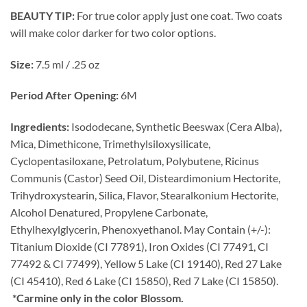
BEAUTY TIP:
For true color apply just one coat. Two coats
will make color darker for two color options.
Size:
7.5 ml / .25 oz
Period After Opening:
6M
Ingredients:
Isododecane, Synthetic Beeswax (Cera Alba),
Mica, Dimethicone, Trimethylsiloxysilicate,
Cyclopentasiloxane, Petrolatum, Polybutene, Ricinus
Communis (Castor) Seed Oil, Disteardimonium Hectorite,
Trihydroxystearin, Silica, Flavor, Stearalkonium Hectorite,
Alcohol Denatured, Propylene Carbonate,
Ethylhexylglycerin, Phenoxyethanol. May Contain (+/-):
Titanium Dioxide (CI 77891), Iron Oxides (CI 77491, CI
77492 & CI 77499), Yellow 5 Lake (CI 19140), Red 27 Lake
(CI 45410), Red 6 Lake (CI 15850), Red 7 Lake (CI 15850).
*Carmine only in the color Blossom.