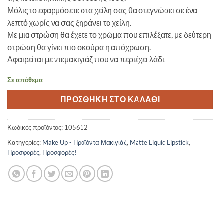
25,00 €.
είναι:
Μόλις το εφαρμόσετε στα χείλη σας θα στεγνώσει σε ένα
15,00 €.
λεπτό χωρίς να σας ξηράνει τα χείλη.
Με μια στρώση θα έχετε το χρώμα που επιλέξατε, με δεύτερη
στρώση θα γίνει πιο σκούρα η απόχρωση.
Αφαιρείται με ντεμακιγιάζ που να περιέχει λάδι.
Σε απόθεμα
ΠΡΟΣΘΉΚΗ ΣΤΟ ΚΑΛΆΘΙ
Κωδικός προϊόντος:
105612
Κατηγορίες:
Make Up - Προϊόντα Μακιγιάζ
,
Matte Liquid Lipstick
,
Προσφορές
,
Προσφορές!