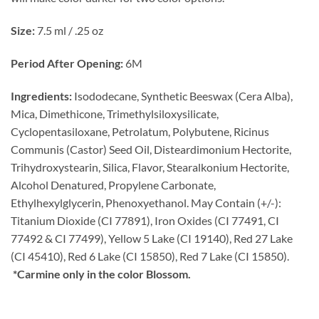
Size:
7.5 ml / .25 oz
Period After Opening:
6M
Ingredients:
Isododecane, Synthetic Beeswax (Cera Alba),
Mica, Dimethicone, Trimethylsiloxysilicate,
Cyclopentasiloxane, Petrolatum, Polybutene, Ricinus
Communis (Castor) Seed Oil, Disteardimonium Hectorite,
Trihydroxystearin, Silica, Flavor, Stearalkonium Hectorite,
Alcohol Denatured, Propylene Carbonate,
Ethylhexylglycerin, Phenoxyethanol. May Contain (+/-):
Titanium Dioxide (CI 77891), Iron Oxides (CI 77491, CI
77492 & CI 77499), Yellow 5 Lake (CI 19140), Red 27 Lake
(CI 45410), Red 6 Lake (CI 15850), Red 7 Lake (CI 15850).
*Carmine only in the color Blossom.