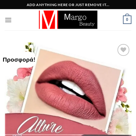
Μετάβαση
ADD ANYTHING HERE OR JUST REMOVE IT...
στο
περιεχόμενο
0
Προσφορά!
Add to
Wishlist