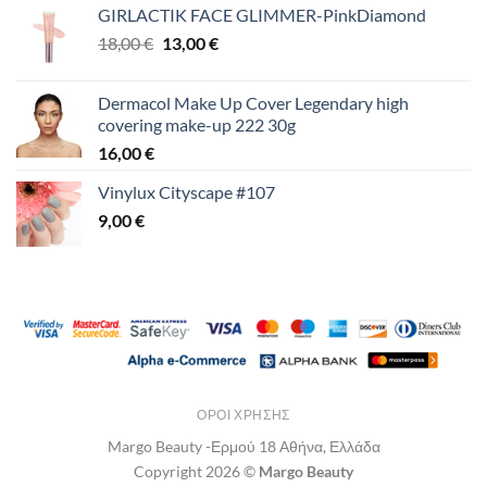
GIRLACTIK FACE GLIMMER-PinkDiamond
Original
Η
18,00
€
13,00
€
price
τρέχουσα
was:
τιμή
Dermacol Make Up Cover Legendary high
18,00 €.
είναι:
covering make-up 222 30g
13,00 €.
16,00
€
Vinylux Cityscape #107
9,00
€
ΌΡΟΙ ΧΡΉΣΗΣ
Margo Beauty -Ερμού 18 Αθήνα, Ελλάδα
Copyright 2026 ©
Margo Beauty