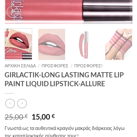
ΑΡΧΙΚΉ ΣΕΛΊΔΑ
/
ΠΡΟΣΦΟΡΈΣ
/
ΠΡΟΣΦΟΡΈΣ!
GIRLACTIK-LONG LASTING MATTE LIP
PAINT LIQUID LIPSTICK-ALLURE
Original
Η
25,00
15,00
€
€
price
τρέχουσα
Γνωστά ως τα αυθεντικά κραγιόν μακράς διάρκειας λόγω
was:
τιμή
της καταπληκτικής σύνθεσης τους!