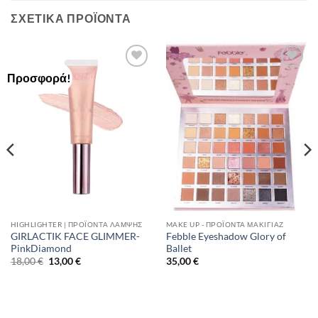
ΣΧΕΤΙΚΆ ΠΡΟΪΌΝΤΑ
Προσφορά!
Add to
Add to
Wishlist
Wishlist
HIGHLIGHTER | ΠΡΟΪΌΝΤΑ ΛΆΜΨΗΣ
MAKE UP - ΠΡΟΪΌΝΤΑ ΜΑΚΙΓΙΆΖ
GIRLACTIK FACE GLIMMER-
Febble Eyeshadow Glory of
PinkDiamond
Ballet
Original
Η
18,00
€
13,00
€
35,00
€
price
τρέχουσα
was:
τιμή
18,00 €.
είναι:
13,00 €.