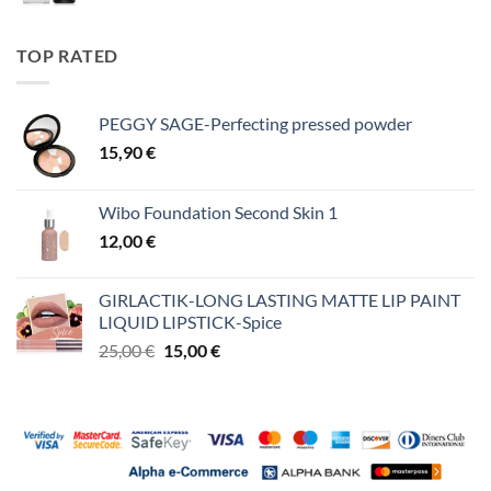
TOP RATED
PEGGY SAGE-Perfecting pressed powder
15,90
€
Wibo Foundation Second Skin 1
12,00
€
GIRLACTIK-LONG LASTING MATTE LIP PAINT
LIQUID LIPSTICK-Spice
Original
Η
25,00
€
15,00
€
price
τρέχουσα
was:
τιμή
25,00 €.
είναι:
15,00 €.