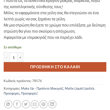
Γνωστά ως τα αυθεντικά κραγιόν μακράς διάρκειας λόγω
was:
τιμή
της καταπληκτικής σύνθεσης τους!
25,00 €.
είναι:
Μόλις το εφαρμόσετε στα χείλη σας θα στεγνώσει σε ένα
15,00 €.
λεπτό χωρίς να σας ξηράνει τα χείλη.
Με μια στρώση θα έχετε το χρώμα που επιλέξατε, με δεύτερη
στρώση θα γίνει πιο σκούρα η απόχρωση.
Αφαιρείται με ντεμακιγιάζ που να περιέχει λάδι.
Σε απόθεμα
GIRLACTIK LONG LASTING MATTE LIP PAINT LIQUID LIPSTICK-Pos
ΠΡΟΣΘΉΚΗ ΣΤΟ ΚΑΛΆΘΙ
Κωδικός προϊόντος:
78576
Κατηγορίες:
Make Up - Προϊόντα Μακιγιάζ
,
Matte Liquid Lipstick
,
Προσφορές
,
Προσφορές!