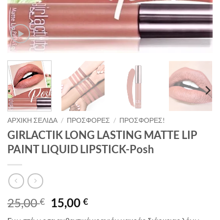
ΑΡΧΙΚΉ ΣΕΛΊΔΑ
/
ΠΡΟΣΦΟΡΈΣ
/
ΠΡΟΣΦΟΡΈΣ!
GIRLACTIK LONG LASTING MATTE LIP
PAINT LIQUID LIPSTICK-Posh
Original
Η
25,00
15,00
€
€
price
τρέχουσα