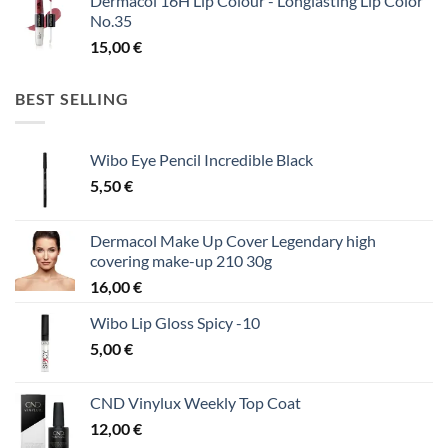
Dermacol 16H Lip Colour - Longlasting Lip Color
No.35
15,00
€
BEST SELLING
Wibo Eye Pencil Incredible Black
5,50
€
Dermacol Make Up Cover Legendary high
covering make-up 210 30g
16,00
€
Wibo Lip Gloss Spicy -10
5,00
€
CND Vinylux Weekly Top Coat
12,00
€