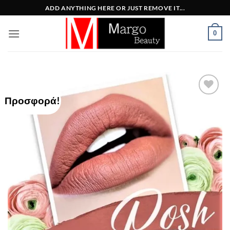
Μετάβαση
ADD ANYTHING HERE OR JUST REMOVE IT...
στο
περιεχόμενο
0
Προσφορά!
Add to
Wishlist