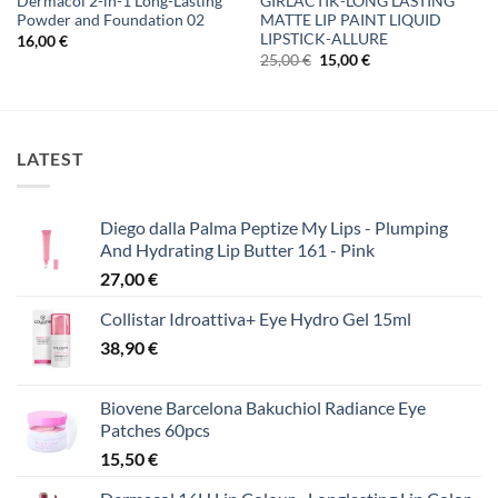
Dermacol 2-in-1 Long-Lasting
GIRLACTIK-LONG LASTING
Powder and Foundation 02
MATTE LIP PAINT LIQUID
LIPSTICK-ALLURE
16,00
€
Original
Η
25,00
€
15,00
€
price
τρέχουσα
was:
τιμή
25,00 €.
είναι:
15,00 €.
LATEST
Diego dalla Palma Peptize My Lips - Plumping
And Hydrating Lip Butter 161 - Pink
27,00
€
Collistar Idroattiva+ Eye Hydro Gel 15ml
38,90
€
Biovene Barcelona Bakuchiol Radiance Eye
Patches 60pcs
15,50
€