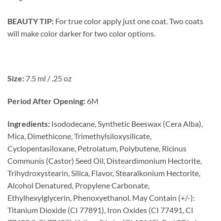
BEAUTY TIP:
For true color apply just one coat. Two coats
will make color darker for two color options.
Size:
7.5 ml / .25 oz
Period After Opening:
6M
Ingredients:
Isododecane, Synthetic Beeswax (Cera Alba),
Mica, Dimethicone, Trimethylsiloxysilicate,
Cyclopentasiloxane, Petrolatum, Polybutene, Ricinus
Communis (Castor) Seed Oil, Disteardimonium Hectorite,
Trihydroxystearin, Silica, Flavor, Stearalkonium Hectorite,
Alcohol Denatured, Propylene Carbonate,
Ethylhexylglycerin, Phenoxyethanol. May Contain (+/-):
Titanium Dioxide (CI 77891), Iron Oxides (CI 77491, CI