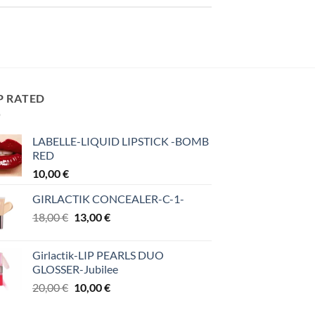
P RATED
LABELLE-LIQUID LIPSTICK -BOMB
RED
10,00
€
GIRLACTIK CONCEALER-C-1-
Original
Η
18,00
€
13,00
€
price
τρέχουσα
was:
τιμή
Girlactik-LIP PEARLS DUO
18,00 €.
είναι:
GLOSSER-Jubilee
13,00 €.
Original
Η
20,00
€
10,00
€
price
τρέχουσα