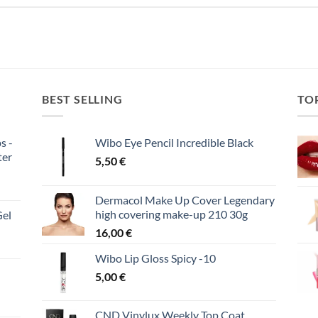
BEST SELLING
TO
s -
Wibo Eye Pencil Incredible Black
ter
5,50
€
Dermacol Make Up Cover Legendary
high covering make-up 210 30g
Gel
16,00
€
Wibo Lip Gloss Spicy -10
5,00
€
CND Vinylux Weekly Top Coat