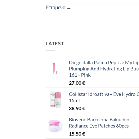
Επόμενο
→
LATEST
Diego dalla Palma Peptize My Lip
Plumping And Hydrating Lip But
161 - Pink
27,00
€
Collistar Idroattiva+ Eye Hydro 
15ml
38,90
€
Biovene Barcelona Bakuchiol
Radiance Eye Patches 60pcs
15,50
€