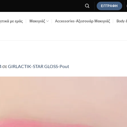
ΕΓΓΡΑΦΉ
ετικά με εμάς
Μακιγιάζ
Accessories-Αξεσουάρ Μακιγιάζ
Body 
4
σε
GIRLACTIK-STAR GLOSS-Pout