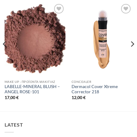
Add to
Add to
Wishlist
Wishlist
MAKE UP - ΠΡΟΪΌΝΤΑ ΜΑΚΙΓΙΆΖ
CONCEALER
LABELLE-MINERAL BLUSH –
Dermacol Cover Xtreme
ANGEL ROSE-101
Corrector 218
17,00
€
12,00
€
LATEST