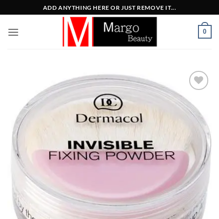
Μετάβαση
ADD ANYTHING HERE OR JUST REMOVE IT...
στο
περιεχόμενο
0
Add to
Wishlist