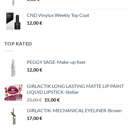
CND Vinylux Weekly Top Coat
12,00
€
TOP RATED
PEGGY SAGE-Make-up fixer
12,00
€
GIRLACTIK LONG LASTING MATTE LIP PAINT
LIQUID LIPSTICK-Stellar
Original
Η
25,00
€
15,00
€
price
τρέχουσα
GIRLACTIK-MECHANICAL EYELINER-Brown
was:
τιμή
17,00
€
25,00 €.
είναι:
15,00 €.