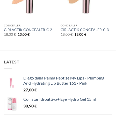
CONCEALER
CONCEALER
GIRLACTIK CONCEALER-C-2
GIRLACTIK CONCEALER-C-3
Original
Η
Original
Η
18,00
€
13,00
€
18,00
€
13,00
€
price
τρέχουσα
price
τρέχουσα
was:
τιμή
was:
τιμή
18,00 €.
είναι:
18,00 €.
είναι:
13,00 €.
13,00 €.
LATEST
Diego dalla Palma Peptize My Lips - Plumping
And Hydrating Lip Butter 161 - Pink
27,00
€
Collistar Idroattiva+ Eye Hydro Gel 15ml
38,90
€