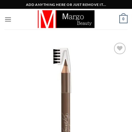
Μετάβαση
ADD ANYTHING HERE OR JUST REMOVE IT...
στο
περιεχόμενο
0
Add to
Wishlist