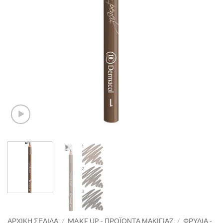
ΑΡΧΙΚΉ ΣΕΛΊΔΑ
/
MAKE UP - ΠΡΟΪΌΝΤΑ ΜΑΚΙΓΙΆΖ
/
ΦΡΎΔΙΑ -