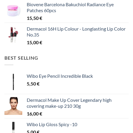
Biovene Barcelona Bakuchiol Radiance Eye
Patches 60pcs
15,50
€
Dermacol 16H Lip Colour - Longlasting Lip Color
No.35
15,00
€
BEST SELLING
Wibo Eye Pencil Incredible Black
5,50
€
Dermacol Make Up Cover Legendary high
covering make-up 210 30g
16,00
€
Wibo Lip Gloss Spicy -10
5,00
€