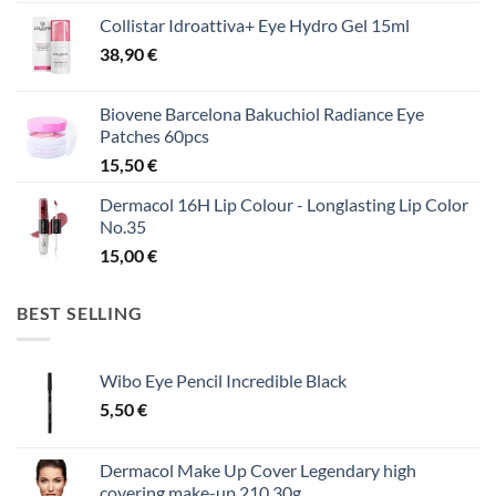
Collistar Idroattiva+ Eye Hydro Gel 15ml
38,90
€
Biovene Barcelona Bakuchiol Radiance Eye
Patches 60pcs
15,50
€
Dermacol 16H Lip Colour - Longlasting Lip Color
No.35
15,00
€
BEST SELLING
Wibo Eye Pencil Incredible Black
5,50
€
Dermacol Make Up Cover Legendary high
covering make-up 210 30g