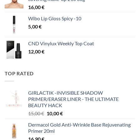
16,00
€
Wibo Lip Gloss Spicy -10
5,00
€
CND Vinylux Weekly Top Coat
12,00
€
TOP RATED
GIRLACTIK -INVISIBLE SHADOW
PRIMER/ERASER LINER - THE ULTIMATE
BEAUTY HACK
Original
Η
15,00
€
10,00
€
price
τρέχουσα
Dermacol Gold Anti-Wrinkle Base Rejuvenating
was:
τιμή
Primer 20ml
15,00 €.
είναι:
16,90
€
10,00 €.