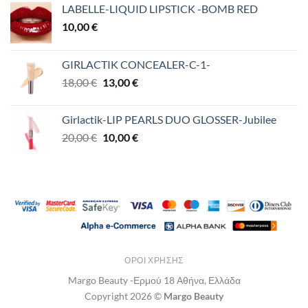
LABELLE-LIQUID LIPSTICK -BOMB RED
10,00
€
GIRLACTIK CONCEALER-C-1-
Original
Η
18,00
€
13,00
€
price
τρέχουσα
was:
τιμή
Girlactik-LIP PEARLS DUO GLOSSER-Jubilee
18,00 €.
είναι:
Original
Η
20,00
€
10,00
€
13,00 €.
price
τρέχουσα
was:
τιμή
20,00 €.
είναι:
10,00 €.
ΌΡΟΙ ΧΡΉΣΗΣ
Margo Beauty -Ερμού 18 Αθήνα, Ελλάδα
Copyright 2026 ©
Margo Beauty