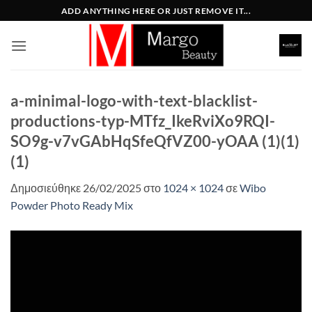
Μετάβαση
ADD ANYTHING HERE OR JUST REMOVE IT...
στο
περιεχόμενο
a-minimal-logo-with-text-blacklist-
productions-typ-MTfz_IkeRviXo9RQI-
SO9g-v7vGAbHqSfeQfVZ00-yOAA (1)(1)
(1)
Δημοσιεύθηκε
26/02/2025
στο
1024 × 1024
σε
Wibo
Powder Photo Ready Mix