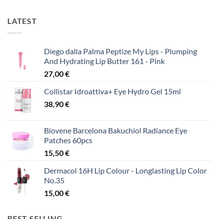
LATEST
Diego dalla Palma Peptize My Lips - Plumping
And Hydrating Lip Butter 161 - Pink
27,00
€
Collistar Idroattiva+ Eye Hydro Gel 15ml
38,90
€
Biovene Barcelona Bakuchiol Radiance Eye
Patches 60pcs
15,50
€
Dermacol 16H Lip Colour - Longlasting Lip Color
No.35
15,00
€
BEST SELLING