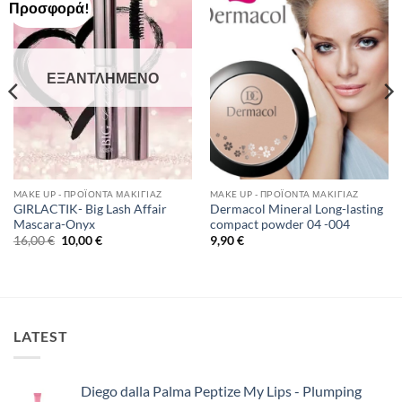
Προσφορά!
Add to
Add to
Wishlist
Wishlist
ΕΞΑΝΤΛΗΜΈΝΟ
MAKE UP - ΠΡΟΪΌΝΤΑ ΜΑΚΙΓΙΆΖ
MAKE UP - ΠΡΟΪΌΝΤΑ ΜΑΚΙΓΙΆΖ
GIRLACTIK- Big Lash Affair
Dermacol Mineral Long-lasting
Mascara-Onyx
compact powder 04 -004
Original
Η
16,00
€
10,00
€
9,90
€
price
τρέχουσα
was:
τιμή
16,00 €.
είναι:
10,00 €.
LATEST
Diego dalla Palma Peptize My Lips - Plumping