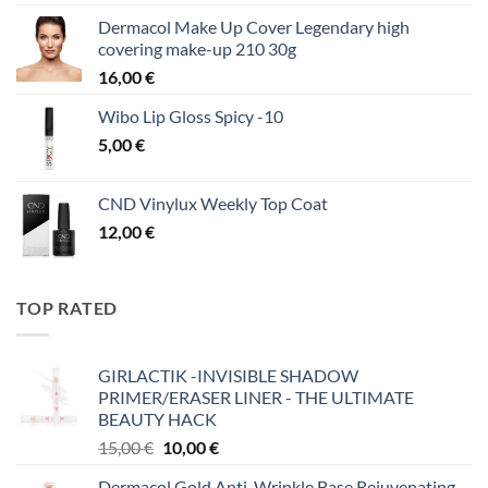
Dermacol Make Up Cover Legendary high
covering make-up 210 30g
16,00
€
Wibo Lip Gloss Spicy -10
5,00
€
CND Vinylux Weekly Top Coat
12,00
€
TOP RATED
GIRLACTIK -INVISIBLE SHADOW
PRIMER/ERASER LINER - THE ULTIMATE
BEAUTY HACK
Original
Η
15,00
€
10,00
€
price
τρέχουσα
Dermacol Gold Anti-Wrinkle Base Rejuvenating