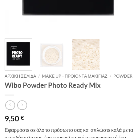
ΑΡΧΙΚΉ ΣΕΛΊΔΑ
/
MAKE UP - ΠΡΟΪΌΝΤΑ ΜΑΚΙΓΙΆΖ
/
POWDER
Wibo Powder Photo Ready Mix
9,50
€
Εφαρμόστε σε όλο το πρόσωπο σας και απλώστε καλά με τα
ακροδάχτυλα σας, ένα επαγγελματικό σφουγγαράκι ή ένα