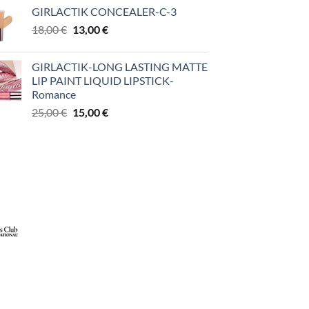
GIRLACTIK CONCEALER-C-3
Original
Η
18,00
€
13,00
€
price
τρέχουσα
was:
τιμή
GIRLACTIK-LONG LASTING MATTE
18,00 €.
είναι:
LIP PAINT LIQUID LIPSTICK-
13,00 €.
Romance
Original
Η
25,00
€
15,00
€
price
τρέχουσα
was:
τιμή
25,00 €.
είναι:
15,00 €.