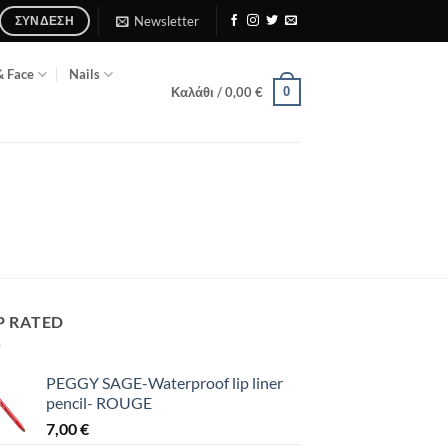
Newsletter
ΣΎΝΔΕΣΗ
& Face
Nails
0
Καλάθι /
0,00
€
P RATED
PEGGY SAGE-Waterproof lip liner
pencil- ROUGE
7,00
€