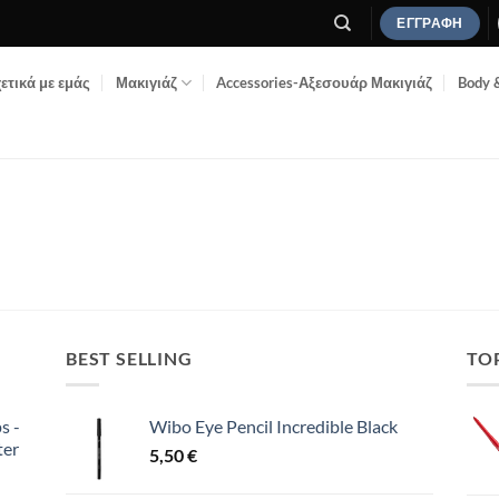
ΕΓΓΡΑΦΉ
ετικά με εμάς
Μακιγιάζ
Accessories-Αξεσουάρ Μακιγιάζ
Body 
BEST SELLING
TO
s -
Wibo Eye Pencil Incredible Black
ter
5,50
€