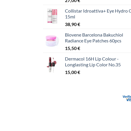
27,00
€
Collistar Idroattiva+ Eye Hydro 
15ml
38,90
€
Biovene Barcelona Bakuchiol
Radiance Eye Patches 60pcs
15,50
€
Dermacol 16H Lip Colour -
Longlasting Lip Color No.35
15,00
€