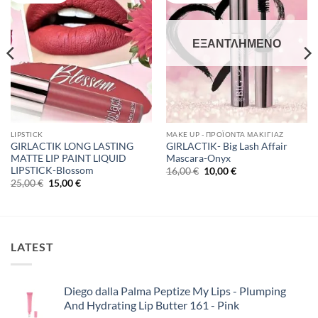
ΕΞΑΝΤΛΗΜΈΝΟ
LIPSTICK
MAKE UP - ΠΡΟΪΌΝΤΑ ΜΑΚΙΓΙΆΖ
GIRLACTIK LONG LASTING
GIRLACTIK- Big Lash Affair
MATTE LIP PAINT LIQUID
Mascara-Onyx
LIPSTICK-Blossom
Original
Η
16,00
€
10,00
€
price
τρέχουσα
Original
Η
25,00
€
15,00
€
was:
τιμή
price
τρέχουσα
16,00 €.
είναι:
was:
τιμή
10,00 €.
25,00 €.
είναι:
15,00 €.
LATEST
Diego dalla Palma Peptize My Lips - Plumping
And Hydrating Lip Butter 161 - Pink