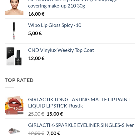
covering make-up 210 30g
16,00
€
Wibo Lip Gloss Spicy -10
5,00
€
CND Vinylux Weekly Top Coat
12,00
€
TOP RATED
GIRLACTIK LONG LASTING MATTE LIP PAINT
LIQUID LIPSTICK-Rustik
Original
Η
25,00
€
15,00
€
price
τρέχουσα
GIRLACTIK-SPARKLE EYELINER SINGLES-Silver
was:
τιμή
Original
Η
12,00
€
25,00 €.
7,00
€
είναι:
price
τρέχουσα
15,00 €.