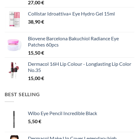
27,00
€
Collistar Idroattiva+ Eye Hydro Gel 15ml
38,90
€
Biovene Barcelona Bakuchiol Radiance Eye
Patches 60pcs
15,50
€
Dermacol 16H Lip Colour - Longlasting Lip Color
No.35
15,00
€
BEST SELLING
Wibo Eye Pencil Incredible Black
5,50
€
Dermacol Make Up Cover Legendary high