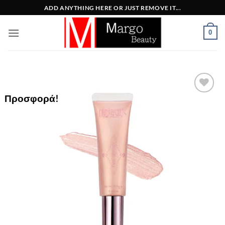
Μετάβαση
ADD ANYTHING HERE OR JUST REMOVE IT...
στο
περιεχόμενο
0
Προσφορά!
Add to
Wishlist