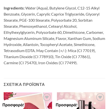
Ingredients:
Water (Aqua), Butylene Glycol, C12-15 Alkyl
Benzoate, Glycerin, Caprylic Caprice Triglyceride, Glyceryl
Stearate, PGE-100 Stearate, Polysorbate 20, Sorbitan
Stearate, Phenoxyethanol, Cetearyl Alcohol,
Ethylhexylglycerin, Polysorbate 60, Dimethicone, Carbomer,
Magnesium Aluminum Silicate, Flavor, Xanthan Gum, Sodium
Hydroxide, Allantoin, Tocopheryl Acetate, Simethicone,
Tetrasodium EDTA. May Contain (+/-): Mica (CI 77019),
Titanium Dioxide (CI 778910), Tin Oxide (CI 77861),
Carmine (CI 75470), Iron Oxides (CI 77499).
ΣΧΕΤΙΚΆ ΠΡΟΪΌΝΤΑ
Προσφορά!
Προσφορά!
Add to
Add to
Wishlist
Wishlist