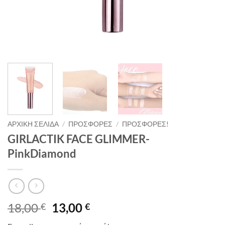
ΑΡΧΙΚΉ ΣΕΛΊΔΑ
/
ΠΡΟΣΦΟΡΈΣ
/
ΠΡΟΣΦΟΡΈΣ!
GIRLACTIK FACE GLIMMER-
PinkDiamond
Original
Η
18,00
13,00
€
€
price
τρέχουσα