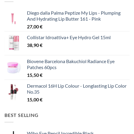
Diego dalla Palma Peptize My Lips - Plumping
And Hydrating Lip Butter 161 - Pink
27,00
€
Collistar Idroattiva+ Eye Hydro Gel 15ml
38,90
€
Biovene Barcelona Bakuchiol Radiance Eye
Patches 60pcs
15,50
€
Dermacol 16H Lip Colour - Longlasting Lip Color
No.35
15,00
€
BEST SELLING
Wibo Eye Pencil Incredible Black