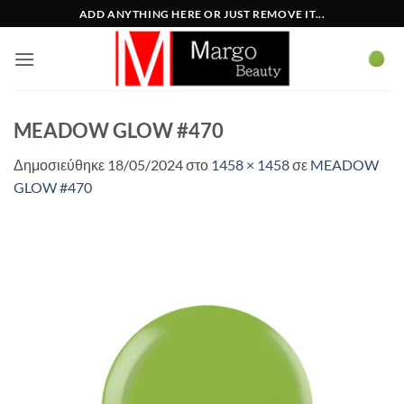
Μετάβαση
ADD ANYTHING HERE OR JUST REMOVE IT...
στο
περιεχόμενο
MEADOW GLOW #470
Δημοσιεύθηκε
18/05/2024
στο
1458 × 1458
σε
MEADOW
GLOW #470