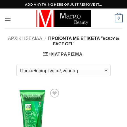
Μετάβαση
ADD ANYTHING HERE OR JUST REMOVE IT...
στο
περιεχόμενο
0
ΑΡΧΙΚΉ ΣΕΛΊΔΑ
/
ΠΡΟΪΌΝΤΑ ΜΕ ΕΤΙΚΈΤΑ “BODY &
FACE GEL”
ΦΙΛΤΡΆΡΙΣΜΑ
Add to
Wishlist