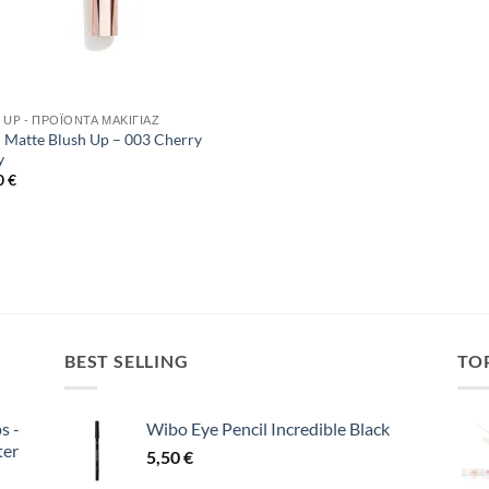
 UP - ΠΡΟΪΌΝΤΑ ΜΑΚΙΓΙΆΖ
 Matte Blush Up – 003 Cherry
y
0
€
BEST SELLING
TO
s -
Wibo Eye Pencil Incredible Black
ter
5,50
€