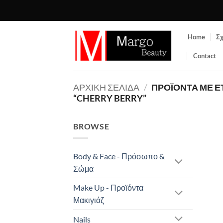
Μετάβαση
στο
περιεχόμενο
Home
Σχ
Contact
ΑΡΧΙΚΉ ΣΕΛΊΔΑ
/
ΠΡΟΪΌΝΤΑ ΜΕ Ε
“CHERRY BERRY”
BROWSE
Body & Face - Πρόσωπο &
Σώμα
Make Up - Προϊόντα
Μακιγιάζ
Nails