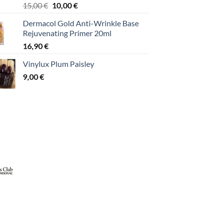
Original
Η
15,00
€
10,00
€
price
τρέχουσα
Dermacol Gold Anti-Wrinkle Base
was:
τιμή
Rejuvenating Primer 20ml
15,00 €.
είναι:
16,90
€
10,00 €.
Vinylux Plum Paisley
9,00
€