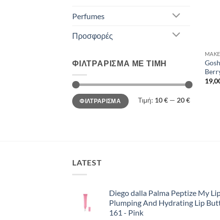
Perfumes
Προσφορές
MAKE
ΦΙΛΤΡΆΡΙΣΜΑ ΜΕ ΤΙΜΉ
Gosh
Berr
19,0
Ελάχιστη
Μέγιστη
Τιμή:
10 €
—
20 €
ΦΙΛΤΡΆΡΙΣΜΑ
τιμή
τιμή
LATEST
Diego dalla Palma Peptize My Lip
Plumping And Hydrating Lip But
161 - Pink