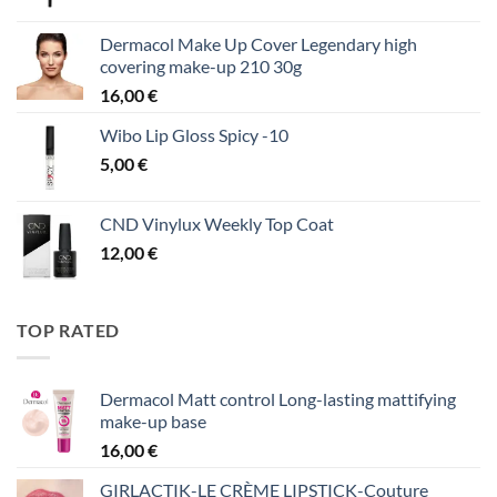
Dermacol Make Up Cover Legendary high
covering make-up 210 30g
16,00
€
Wibo Lip Gloss Spicy -10
5,00
€
CND Vinylux Weekly Top Coat
12,00
€
TOP RATED
Dermacol Matt control Long-lasting mattifying
make-up base
16,00
€
GIRLACTIK-LE CRÈME LIPSTICK-Couture