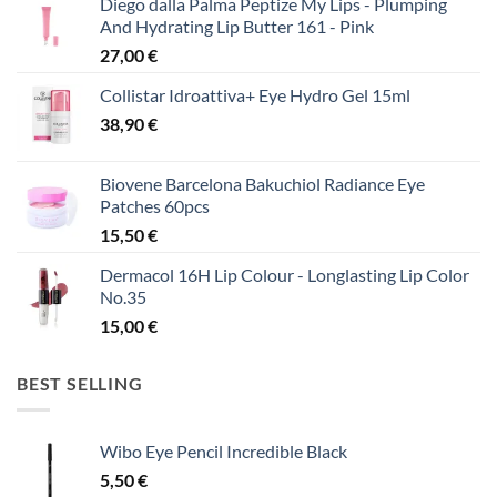
Diego dalla Palma Peptize My Lips - Plumping
And Hydrating Lip Butter 161 - Pink
27,00
€
Collistar Idroattiva+ Eye Hydro Gel 15ml
38,90
€
Biovene Barcelona Bakuchiol Radiance Eye
Patches 60pcs
15,50
€
Dermacol 16H Lip Colour - Longlasting Lip Color
No.35
15,00
€
BEST SELLING
Wibo Eye Pencil Incredible Black
5,50
€