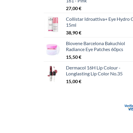
161 - Pink
27,00
€
Collistar Idroattiva+ Eye Hydro 
15ml
38,90
€
Biovene Barcelona Bakuchiol
Radiance Eye Patches 60pcs
15,50
€
Dermacol 16H Lip Colour -
Longlasting Lip Color No.35
15,00
€