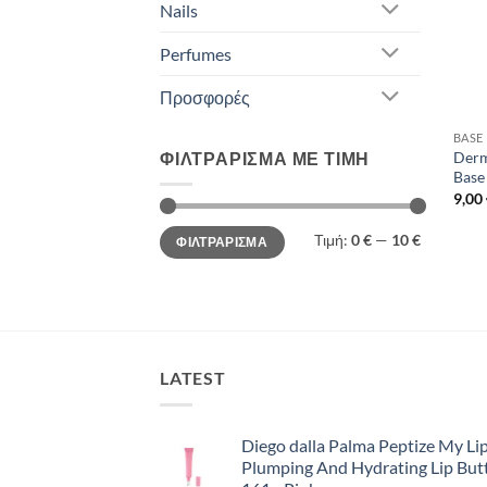
Nails
Perfumes
Προσφορές
BASE
ΦΙΛΤΡΆΡΙΣΜΑ ΜΕ ΤΙΜΉ
Derm
Base
9,00
Ελάχιστη
Μέγιστη
Τιμή:
0 €
—
10 €
ΦΙΛΤΡΆΡΙΣΜΑ
τιμή
τιμή
LATEST
Diego dalla Palma Peptize My Lip
Plumping And Hydrating Lip But