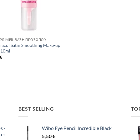
 PRIMER-ΒΆΣΗ ΠΡΟΣΏΠΟΥ
acol Satin Smoothing Make-up
 10ml
€
BEST SELLING
TO
s -
Wibo Eye Pencil Incredible Black
ter
5,50
€