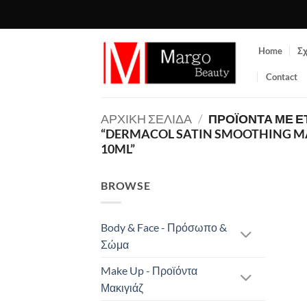
Μετάβαση
στο
περιεχόμενο
Home
Σχ
Contact
ΑΡΧΙΚΉ ΣΕΛΊΔΑ
/
ΠΡΟΪΌΝΤΑ ΜΕ Ε
“DERMACOL SATIN SMOOTHING M
10ML”
BROWSE
Body & Face - Πρόσωπο &
Σώμα
Make Up - Προϊόντα
Μακιγιάζ