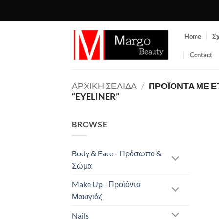
Μετάβαση
στο
περιεχόμενο
Home
Σχ
Contact
ΑΡΧΙΚΉ ΣΕΛΊΔΑ
/
ΠΡΟΪΌΝΤΑ ΜΕ Ε
“EYELINER”
BROWSE
Body & Face - Πρόσωπο &
Σώμα
Make Up - Προϊόντα
Μακιγιάζ
Nails