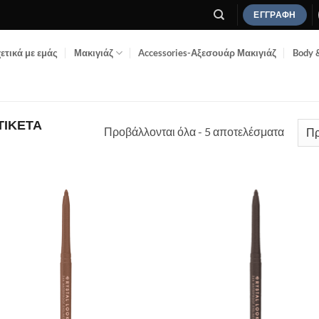
ΕΓΓΡΑΦΉ
ετικά με εμάς
Μακιγιάζ
Accessories-Αξεσουάρ Μακιγιάζ
Body 
ΤΙΚΈΤΑ
Προβάλλονται όλα - 5 αποτελέσματα
Add to
Add
Wishlist
Wish