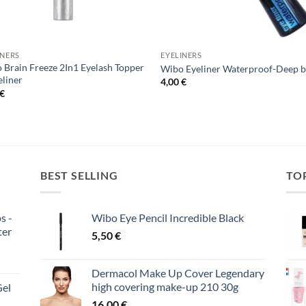
INERS
EYELINERS
 Brain Freeze 2In1 Eyelash Topper
Wibo Eyeliner Waterproof-Deep b
eliner
4,00
€
€
BEST SELLING
TO
s -
Wibo Eye Pencil Incredible Black
ter
5,50
€
Dermacol Make Up Cover Legendary
high covering make-up 210 30g
Gel
16,00
€