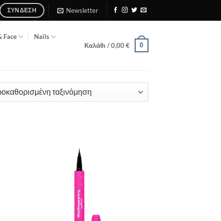
Newsletter
ΣΎΝΔΕΣΗ
& Face
Nails
0
Καλάθι /
0,00
€
 to
Add to
list
Wishlist