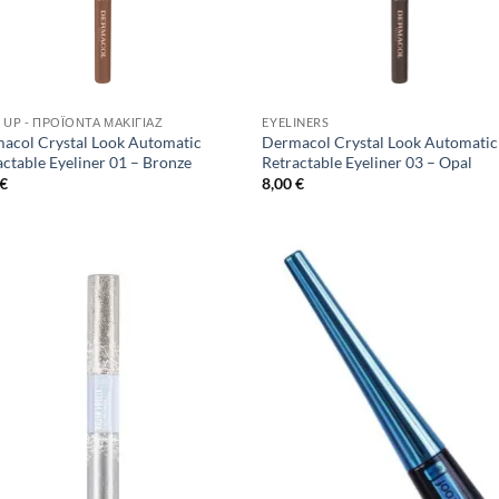
 UP - ΠΡΟΪΌΝΤΑ ΜΑΚΙΓΙΆΖ
EYELINERS
acol Crystal Look Automatic
Dermacol Crystal Look Automatic
actable Eyeliner 01 – Bronze
Retractable Eyeliner 03 – Opal
€
8,00
€
Add to
Add
Wishlist
Wish