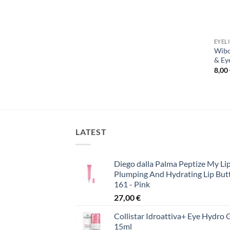
EYEL
Wibo
& Ey
8,00
LATEST
Diego dalla Palma Peptize My Lip
Plumping And Hydrating Lip But
161 - Pink
27,00
€
Collistar Idroattiva+ Eye Hydro 
15ml