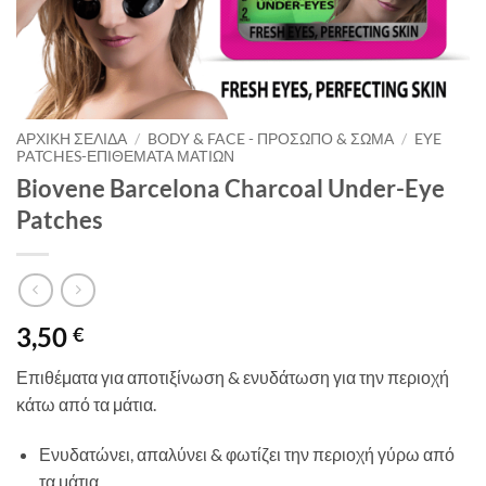
ΑΡΧΙΚΉ ΣΕΛΊΔΑ
/
BODY & FACE - ΠΡΌΣΩΠΟ & ΣΏΜΑ
/
EYE
PATCHES-ΕΠΙΘΈΜΑΤΑ ΜΑΤΙΏΝ
Biovene Barcelona Charcoal Under-Eye
Patches
3,50
€
Επιθέματα για αποτιξίνωση & ενυδάτωση για την περιοχή
κάτω από τα μάτια.
Ενυδατώνει, απαλύνει & φωτίζει την περιοχή γύρω από
τα μάτια.