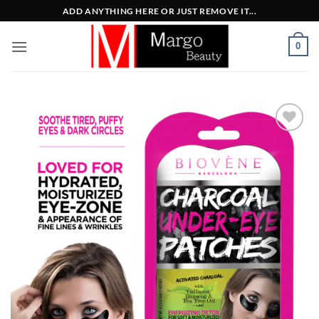
Μετάβαση
ADD ANYTHING HERE OR JUST REMOVE IT...
στο
περιεχόμενο
0
Add to
Wishlist