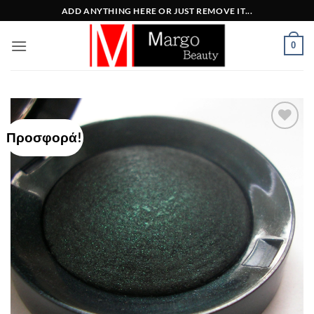
Μετάβαση
ADD ANYTHING HERE OR JUST REMOVE IT...
στο
περιεχόμενο
0
Προσφορά!
Add to
Wishlist