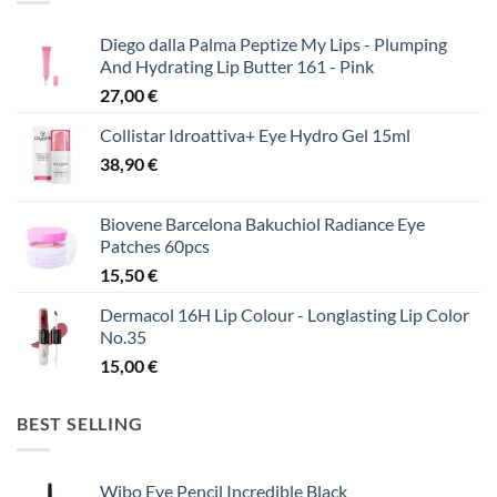
Diego dalla Palma Peptize My Lips - Plumping
And Hydrating Lip Butter 161 - Pink
27,00
€
Collistar Idroattiva+ Eye Hydro Gel 15ml
38,90
€
Biovene Barcelona Bakuchiol Radiance Eye
Patches 60pcs
15,50
€
Dermacol 16H Lip Colour - Longlasting Lip Color
No.35
15,00
€
BEST SELLING
Wibo Eye Pencil Incredible Black