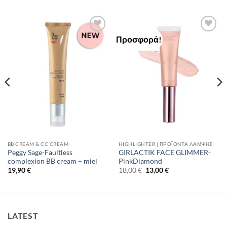
Προσφορά!
Add to
Add to
Wishlist
Wishlist
BB CREAM & CC CREAM
HIGHLIGHTER | ΠΡΟΪΌΝΤΑ ΛΆΜΨΗΣ
Peggy Sage-Faultless
GIRLACTIK FACE GLIMMER-
complexion BB cream – miel
PinkDiamond
Original
Η
19,90
€
18,00
€
13,00
€
price
τρέχουσα
was:
τιμή
18,00 €.
είναι:
13,00 €.
LATEST