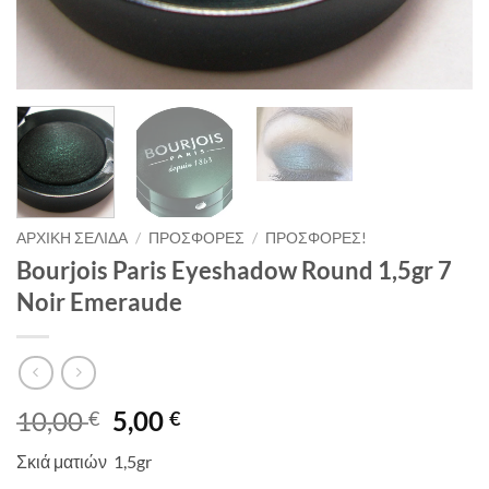
ΑΡΧΙΚΉ ΣΕΛΊΔΑ
/
ΠΡΟΣΦΟΡΈΣ
/
ΠΡΟΣΦΟΡΈΣ!
Bourjois Paris Eyeshadow Round 1,5gr 7
Noir Emeraude
Original
Η
10,00
5,00
€
€
price
τρέχουσα
Σκιά ματιών 1,5gr
was:
τιμή