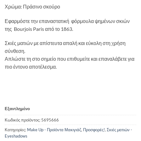
10,00 €.
είναι:
Χρώμα: Πράσινο σκούρο
5,00 €.
Εφαρμόστε την επαναστατική φόρμουλα ψημένων σκιών
της Bourjois Paris από το 1863.
Σκιές ματιών με απίστευτα απαλή και εύκολη στη χρήση
σύνθεση.
Απλώστε τη στο σημείο που επιθυμείτε και επαναλάβετε για
πιο έντονο αποτέλεσμα.
Εξαντλημένο
Κωδικός προϊόντος:
5695666
Κατηγορίες:
Make Up - Προϊόντα Μακιγιάζ
,
Προσφορές!
,
Σκιές ματιών -
Eyeshadows