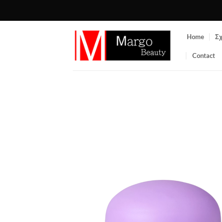
Μετάβαση
στο
περιεχόμενο
Home
Σχ
Contact