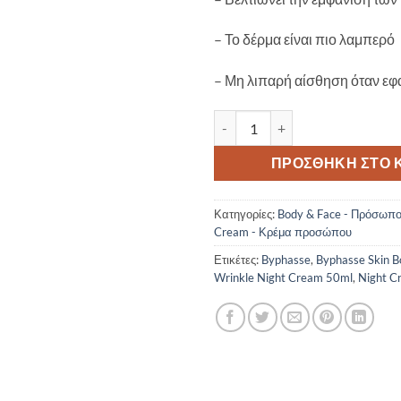
– Το δέρμα είναι πιο λαμπερό
– Μη λιπαρή αίσθηση όταν εφ
Byphasse Skin Booster Retinol 
ΠΡΟΣΘΉΚΗ ΣΤΟ 
Κατηγορίες:
Body & Face - Πρόσωπ
Cream - Κρέμα προσώπου
Ετικέτες:
Byphasse
,
Byphasse Skin Bo
Wrinkle Night Cream 50ml
,
Night C