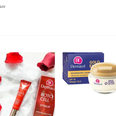
δων
Add to
Add 
Wishlist
Wishl