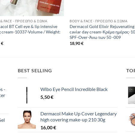
& FACE - ΠΡΌΣΩΠΟ & ΣΏΜΑ
BODY & FACE - ΠΡΌΣΩΠΟ & ΣΏΜΑ
col BT Cell eye & lip intensive
Dermacol Gold Elixir Rejuvenating
ng cream-10337-Volume / Weight:
caviar day cream-Κρέμα ημέρας-1
l
SPF-Over-Άνω των 50 -009
0
€
18,90
€
BEST SELLING
TO
s -
Wibo Eye Pencil Incredible Black
ter
5,50
€
Dermacol Make Up Cover Legendary
high covering make-up 210 30g
Gel
16,00
€