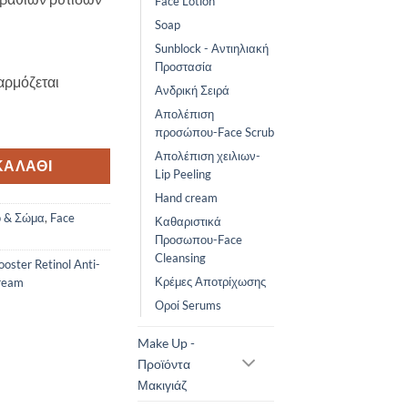
Face Lotion
Soap
Sunblock - Αντιηλιακή
Προστασία
αρμόζεται
Ανδρική Σειρά
Απολέπιση
Anti-Wrinkle Night Cream 50ml ποσότητα
προσώπου-Face Scrub
Απολέπιση χειλιων-
ΚΑΛΆΘΙ
Lip Peeling
Ηand cream
ο & Σώμα
,
Face
Καθαριστικά
Προσωπου-Face
Cleansing
oster Retinol Anti-
Κρέμες Αποτρίχωσης
ream
Οροί Serums
Make Up -
Προϊόντα
Μακιγιάζ