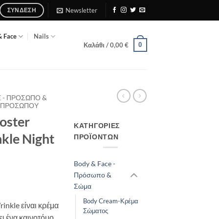
Newsletter
ΣΎΝΔΕΣΗ
& Face
Nails
0
Καλάθι /
0,00
€
E - ΠΡΌΣΩΠΟ &
Α ΠΡΟΣΏΠΟΥ
oster
ΚΑΤΗΓΟΡΊΕΣ
nkle Night
ΠΡΟΪΌΝΤΩΝ
Body & Face -
Πρόσωπο &
Σώμα
Body Cream-Κρέμα
rinkle είναι κρέμα
Σώματος
ει ένα καινοτόμο