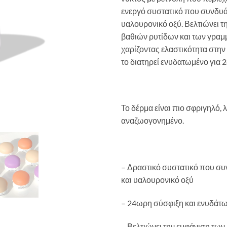
ενεργό συστατικό που συνδυάζ
υαλουρονικό οξύ. Βελτιώνει τ
βαθιών ρυτίδων και των γρα
χαρίζοντας ελαστικότητα στην
το διατηρεί ενυδατωμένο για 
Το δέρμα είναι πιο σφριγηλό, λ
αναζωογονημένο.
– Δραστικό συστατικό που συ
και υαλουρονικό οξύ
– 24ωρη σύσφιξη και ενυδάτ
– Βελτιώνει την εμφάνιση τω