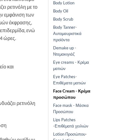
Body Lotion
ει ρετινόλη με το
Body Oil
ην εμφάνιση των
Body Scrub
μμών έκφρασης,
Body Tanner-
 επιδερμίδα, ενώ
Αυτομαυριστικά
24 ώρες.
προϊόντα
Demake up -
Ντεμακιγιάζ
Eye creams - Κρέμα
είο και
ματιών
Eye Patches-
Επιθέματα ματιών
Face Cream - Κρέμα
προσώπου
νδυάζει ρετινόλη
Face mask - Μάσκα
Προσώπου
Lips Patches
ωση
-Επιθέματά χειλιών
Lotion Προσώπου-
ν βαθιών ρυτίδων