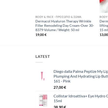
ΣΩΠΟ & ΣΏΜΑ
BODY & FACE - ΠΡΌΣΩΠΟ & ΣΏΜΑ
BODY 
Dermacol Hyaluron Therapy Wrinkle
Derma
ar Lip Peeling
Filler Remodeling Day Cream-Over 30-
lifti
8379-Volume / Weight: 50 ml
15 m
19,00
€
13,0
LATEST
Diego dalla Palma Peptize My Lip
Plumping And Hydrating Lip But
161 - Pink
27,00
€
Collistar Idroattiva+ Eye Hydro 
15ml
38,90
€