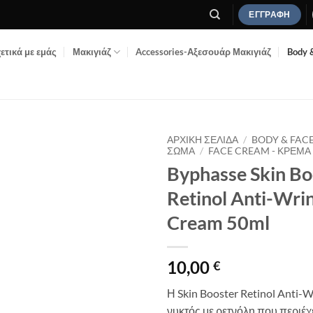
ΕΓΓΡΑΦΉ
ετικά με εμάς
Μακιγιάζ
Accessories-Αξεσουάρ Μακιγιάζ
Body 
ΑΡΧΙΚΉ ΣΕΛΊΔΑ
/
BODY & FAC
ΣΏΜΑ
/
FACE CREAM - ΚΡΈΜ
Byphasse Skin Bo
Add to
Wishlist
Retinol Anti-Wri
Cream 50ml
10,00
€
Η Skin Booster Retinol Anti-W
νυκτός με ρετνόλη που περιέχ