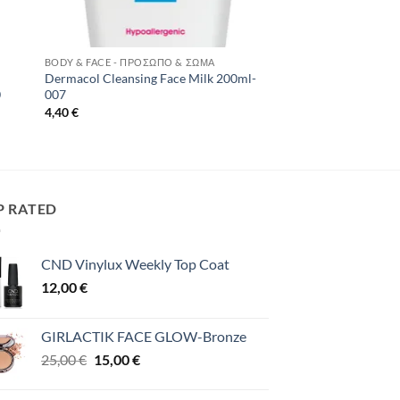
BODY & FACE - ΠΡΌΣΩΠΟ & ΣΏΜΑ
Dermacol Cleansing Face Milk 200ml-
0
007
4,40
€
P RATED
CND Vinylux Weekly Top Coat
12,00
€
GIRLACTIK FACE GLOW-Bronze
Original
Η
25,00
€
15,00
€
price
τρέχουσα
was:
τιμή