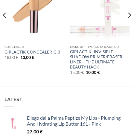
CONCEALER
MAKE UP - ΠΡΟΪΌΝΤΑ ΜΑΚΙΓΙΆΖ
GIRLACTIK -INVISIBLE
GIRLACTIK CONCEALER-C-3
SHADOW PRIMER/ERASER
Original
Η
18,00
€
13,00
€
price
τρέχουσα
LINER – THE ULTIMATE
was:
τιμή
BEAUTY HACK
18,00 €.
είναι:
Original
Η
15,00
€
10,00
€
13,00 €.
price
τρέχουσα
was:
τιμή
15,00 €.
είναι:
10,00 €.
LATEST
Diego dalla Palma Peptize My Lips - Plumping
And Hydrating Lip Butter 161 - Pink
27,00
€