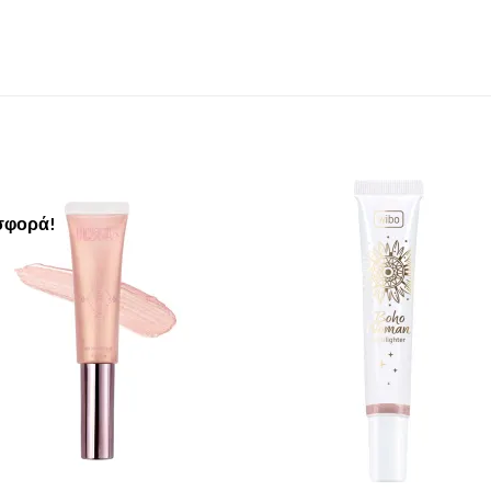
σφορά!
Add to
Add 
Wishlist
Wishl