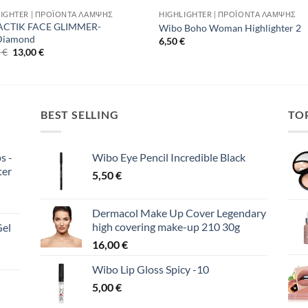
IGHTER | ΠΡΟΪΌΝΤΑ ΛΆΜΨΗΣ
HIGHLIGHTER | ΠΡΟΪΌΝΤΑ ΛΆΜΨΗΣ
ACTIK FACE GLIMMER-
Wibo Boho Woman Highlighter 2
Diamond
6,50
€
Original
Η
0
€
13,00
€
price
τρέχουσα
was:
τιμή
18,00 €.
είναι:
13,00 €.
BEST SELLING
TO
s -
Wibo Eye Pencil Incredible Black
ter
5,50
€
Dermacol Make Up Cover Legendary
high covering make-up 210 30g
Gel
16,00
€
Wibo Lip Gloss Spicy -10
5,00
€