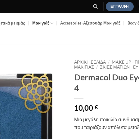
ΕΓΓΡΑΦΉ
ετικά με εμάς
Μακιγιάζ
Accessories-Αξεσουάρ Μακιγιάζ
Body 
ΑΡΧΙΚΉ ΣΕΛΊΔΑ
/
MAKE UP - 
ΜΑΚΙΓΙΆΖ
/
ΣΚΙΈΣ ΜΑΤΙΏΝ - 
Dermacol Duo Ey
Add to
Wishlist
4
10,00
€
Μια μεγάλη ποικιλία συνδυ
που ταιριάζουν απόλυτα μεταξ