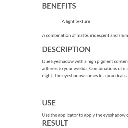
BENEFITS
A light texture
A combination of matte, iridescent and shi
DESCRIPTION
Due Eyeshadow with a high pigment content i
adheres to your eyelids. Combinations of mat
night. The eyeshadow comes in a practical ca
USE
Use the applicator to apply the eyeshadow on
RESULT