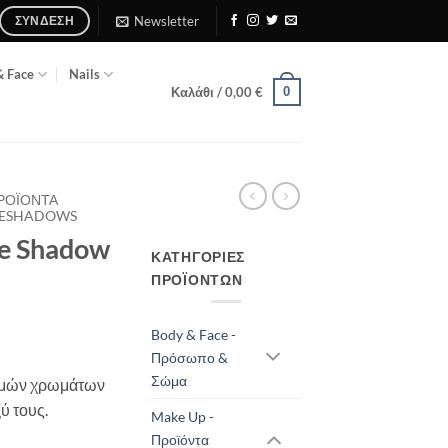
Newsletter
ΣΎΝΔΕΣΗ
& Face
Nails
0
Καλάθι /
0,00
€
ΠΡΟΪΌΝΤΑ
EYESHADOWS
e Shadow
ΚΑΤΗΓΟΡΊΕΣ
ΠΡΟΪΌΝΤΩΝ
Body & Face -
Πρόσωπο &
Σώμα
ασμών χρωμάτων
ύ τους.
Make Up -
Προϊόντα