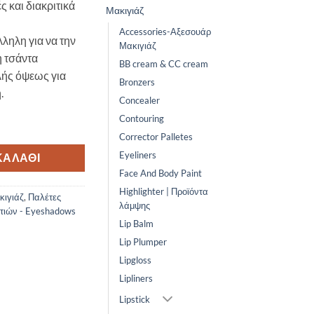
ς και διακριτικά
Μακιγιάζ
Accessories-Αξεσουάρ
ληλη για να την
Μακιγιάζ
η τσάντα
BB cream & CC cream
πλής όψεως για
Bronzers
.
Concealer
Contouring
σότητα
Corrector Palletes
Eyeliners
ΚΑΛΆΘΙ
Face And Body Paint
Highlighter | Προϊόντα
κιγιάζ
,
Παλέτες
λάμψης
ατιών - Eyeshadows
Lip Balm
Lip Plumper
Lipgloss
Lipliners
Lipstick