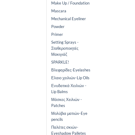
Make Up / Foundation
Mascara
Mechanical Eyeliner
Powder
Primer
Setting Sprays -
Σταθεροποιητές
Μακιγιάζ
SPARKLE!
Βλεφαρίδες-Eyelashes
Ελαιο χειλιών-Lip Oils
Ενυδατικά Χειλιών -
Lip Balms
Μάσκες Χειλιών -
Patches
Μολύβια ματιών-Eye
pencils
Παλέτες σκιών-
Eyeshadow Palletes