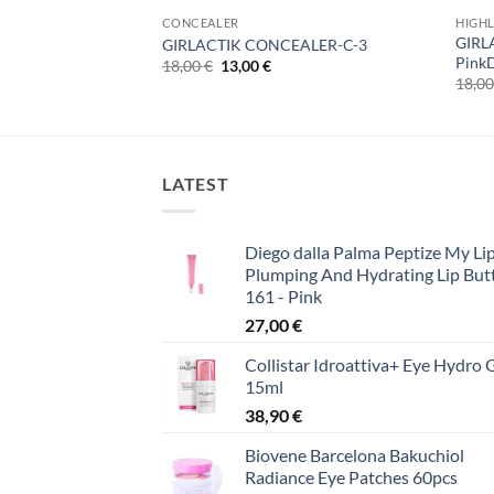
ΪΌΝΤΑ ΛΆΜΨΗΣ
CONCEALER
HIGHL
 HIGHLIGHTERS –
GIRL
GIRLACTIK CONCEALER-C-3
Pink
Original
Η
18,00
€
13,00
€
price
τρέχουσα
18,0
was:
τιμή
18,00 €.
είναι:
13,00 €.
LATEST
Diego dalla Palma Peptize My Lip
Plumping And Hydrating Lip But
161 - Pink
27,00
€
Collistar Idroattiva+ Eye Hydro 
15ml
38,90
€
Biovene Barcelona Bakuchiol
Radiance Eye Patches 60pcs