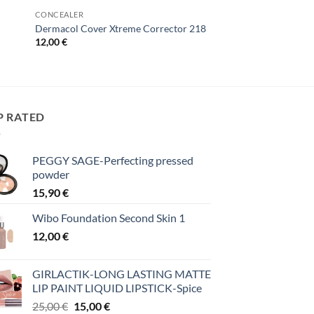
CONCEALER
Dermacol Cover Xtreme Corrector 218
12,00
€
P RATED
PEGGY SAGE-Perfecting pressed
powder
15,90
€
Wibo Foundation Second Skin 1
12,00
€
GIRLACTIK-LONG LASTING MATTE
LIP PAINT LIQUID LIPSTICK-Spice
Original
Η
25,00
€
15,00
€