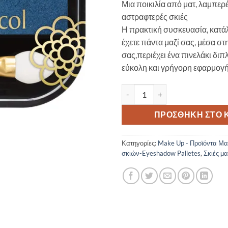
Μια ποικιλία από ματ, λαμπερέ
αστραφτερές σκιές
Η πρακτική συσκευασία, κατάλ
έχετε πάντα μαζί σας, μέσα στ
σας,περιέχει ένα πινελάκι δι
εύκολη και γρήγορη εφαρμογή
Dermacol Duo Eye Shadow 4 πο
ΠΡΟΣΘΉΚΗ ΣΤΟ 
Κατηγορίες:
Make Up - Προϊόντα Μα
σκιών-Eyeshadow Palletes
,
Σκιές μ