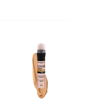
to
Add to
ist
Wishlist