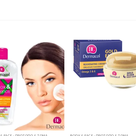
Add to
Add 
Wishlist
Wishl
& FACE - ΠΡΌΣΩΠΟ & ΣΏΜΑ
BODY & FACE - ΠΡΌΣΩΠΟ & ΣΏΜΑ