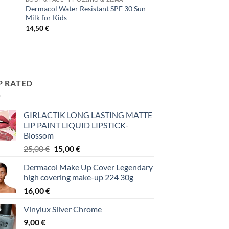
Dermacol Water Resistant SPF 30 Sun
Milk for Kids
14,50
€
P RATED
GIRLACTIK LONG LASTING MATTE
LIP PAINT LIQUID LIPSTICK-
Blossom
Original
Η
25,00
€
15,00
€
price
τρέχουσα
Dermacol Make Up Cover Legendary
was:
τιμή
high covering make-up 224 30g
25,00 €.
είναι:
16,00
€
15,00 €.
Vinylux Silver Chrome
9,00
€