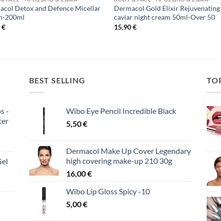
col Detox and Defence Micellar
Dermacol Gold Elixir Rejuvenating
on-200ml
caviar night cream 50ml-Over 50
0
€
15,90
€
BEST SELLING
TO
s -
Wibo Eye Pencil Incredible Black
ter
5,50
€
Dermacol Make Up Cover Legendary
high covering make-up 210 30g
Gel
16,00
€
Wibo Lip Gloss Spicy -10
5,00
€