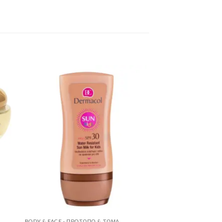
to
Add to
ist
Wishlist
BODY & FACE - ΠΡΌΣΩΠΟ & ΣΏΜΑ