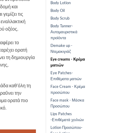
Body Lotion
δομή και
Body Oil
 γεμίζει τις
Body Scrub
 εναλλακτική
Body Tanner-
ού οξέος.
Αυτομαυριστικά
προϊόντα
αφέρει το
Demake up -
αρέχει ορατή
Ντεμακιγιάζ
ει τη δημιουργία
Eye creams - Κρέμα
νης,
ματιών
Eye Patches-
Επιθέματα ματιών
άδα καθ’όλη τη
Face Cream - Κρέμα
ραΰνει την
προσώπου
έρμα ορατά πιο
Face mask - Μάσκα
Προσώπου
κό.
Lips Patches
-Επιθέματά χειλιών
& Lip Wrinkle Filler Cream ποσότητα
Lotion Προσώπου-