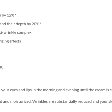
es by 12%*
 and their depth by 20%*
ti-wrinkle complex
izing effects
30
 your eyes and lips in the morning and evening until the cream is
ted and moisturized. Wrinkles are substantially reduced and your s