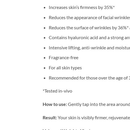
Increases skin’s firmness by 35%*
Reduces the appearance of facial wrinkl
Reduces the surface of wrinkles by 36%*
Contains hyaluronic acid and a strong an
Intensive lifting, anti-wrinkle and moistur
Fragrance-free
For all skin types
Recommended for those over the age of 
*Tested in-vivo
How to use:
Gently tap into the area around
Result:
Your skin is visibly firmer, rejuvena