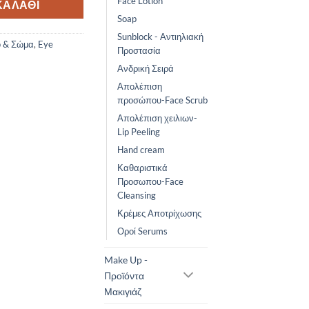
Face Lotion
ΚΑΛΆΘΙ
Soap
Sunblock - Αντιηλιακή
ο & Σώμα
,
Eye
Προστασία
Ανδρική Σειρά
Απολέπιση
προσώπου-Face Scrub
Απολέπιση χειλιων-
Lip Peeling
Ηand cream
Καθαριστικά
Προσωπου-Face
Cleansing
Κρέμες Αποτρίχωσης
Οροί Serums
Make Up -
Προϊόντα
Μακιγιάζ