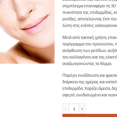
σύμπλεγμα επαναφέρει τη 3D 
πυκνότητα της επιδερμίδας, και
ρυτίδες, αποτελώντας έτσι την
λύση στις ενέσεις υαλουρονικ
Μετά από τακτική χρήση, επαν
περίγραμμα του προσώπου, π
ανόρθωση των ρυτίδων, αυξάν
του κολλαγόνου και της ελαστί
αναζωογονώντας το δέρμα.
Παρέχει ενυδάτωση και φρεσκ
διάρκεια της ημέρας και καταπ
επιδερμίδα. Χαρίζει άμεσα, δ
σφιχτό, ενυδατωμένο και νεανι
Dermacol Hyaluron Therapy Eye 