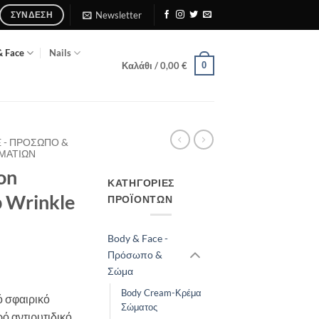
Newsletter
ΣΎΝΔΕΣΗ
& Face
Nails
0
Καλάθι /
0,00
€
E - ΠΡΌΣΩΠΟ &
 ΜΑΤΙΏΝ
on
ΚΑΤΗΓΟΡΊΕΣ
p Wrinkle
ΠΡΟΪΌΝΤΩΝ
Body & Face -
Πρόσωπο &
Σώμα
Body Cream-Κρέμα
ό σφαιρικό
Σώματος
ρό αντιρυτιδικό