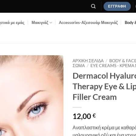
ΕΓΓΡΑΦΉ
ετικά με εμάς
Μακιγιάζ
Accessories-Αξεσουάρ Μακιγιάζ
Body 
ΑΡΧΙΚΉ ΣΕΛΊΔΑ
/
BODY & FAC
ΣΏΜΑ
/
EYE CREAMS - ΚΡΈΜΑ
Dermacol Hyalur
Add to
Wishlist
Therapy Eye & Li
Filler Cream
12,00
€
Αναπλαστική κρέμα με καθαρ
υαλουρονικό οξύ και ένα ισχυ