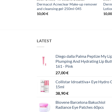
r Moisturizing Gel-
Dermacol Acneclear Make-up remover
Derma
and cleansing gel-250ml-045
Loti
10,00
€
10,0
LATEST
Diego dalla Palma Peptize My Lip
Plumping And Hydrating Lip But
161 - Pink
27,00
€
Collistar Idroattiva+ Eye Hydro 
15ml
38,90
€
Biovene Barcelona Bakuchiol
Radiance Eye Patches 60pcs